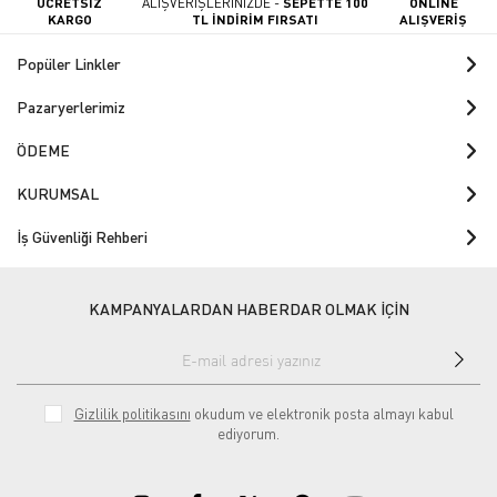
ÜCRETSİZ
ALIŞVERİŞLERİNİZDE -
SEPETTE 100
ONLINE
KARGO
TL İNDİRİM FIRSATI
ALIŞVERİŞ
Popüler Linkler
Pazaryerlerimiz
ÖDEME
KURUMSAL
İş Güvenliği Rehberi
KAMPANYALARDAN HABERDAR OLMAK İÇİN
Gizlilik politikasını
okudum ve elektronik posta almayı kabul
ediyorum.