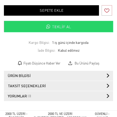
SEPETE EKLE
TEKLIF AL
Kargo Bilgisi:
1 iş günü içinde kargoda
İade Bilgisi:
Fiyatı Düşünce Haber Ver
Bu Ürünü Paylaş
ÜRÜN BILGISI
TAKSIT SEÇENEKLERI
YORUMLAR
(0)
2000 TL ÜZERİ -
2000 TL VE ÜZERİ
GÜVENLİ -