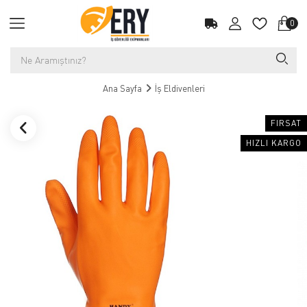
0
Ana Sayfa
İş Eldivenleri
FIRSAT
HIZLI KARGO