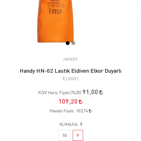
HANDY
Handy HN-02 Lastik Eldiven Elkor Duyarlı
ELK0R1
91,00
KDV Hariç Fiyatı (
%20
):
109,20
Havale Fiyatı:
103,74
NUMARA:
9
10
9