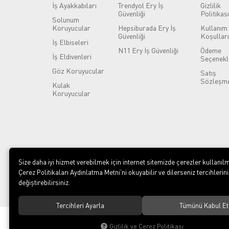
İş Ayakkabıları
Trendyol Ery İş
Gizlilik
Güvenliği
Politikası
Solunum
Koruyucular
Hepsiburada Ery İş
Kullanım
Güvenliği
Koşulları
İş Elbiseleri
N11 Ery İş Güvenliği
Ödeme
İş Eldivenleri
Seçenekl
Göz Koruyucular
Satış
Sözleşme
Kulak
Koruyucular
Size daha iyi hizmet verebilmek için internet sitemizde çerezler kullanılm
Çerez Politikaları Aydınlatma Metni’ni okuyabilir ve dilerseniz tercihlerini
değiştirebilirsiniz.
Tercihleri Ayarla
Tümünü Kabul Et
© 2023
ERY İş Güvenliği Ekipmanları
. Tüm hakları saklıdır.
Gizlilik ve Çerez Politikası