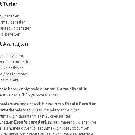
 Türleri
rlı baretler
rmalı baretler
akılabilir baretler
ipi baretler
 Avantajları
rbe dayanımı
rtifikalı modeller
 ve hafif yapı
at / performans
lanım alanı
safe baretler piyasada
ekonomik ama güvenilir
alır ve geniş ürün yelpazesi sunar.
pmanları arasında önemli bir yer tutan
Essafe Baretler
,
larını darbelerden, düşen cisimlerden ve diğer
rumak için tasarlanmıştır. Yüksek kaliteli
üretilen
Essafe baretleri
, inşaat, madencilik, enerji ve
yel alanlarda güvenliği sağlamak için ideal çözümler
 tasarımı, hafif yapısı ve üstün koruma özellikleriyle