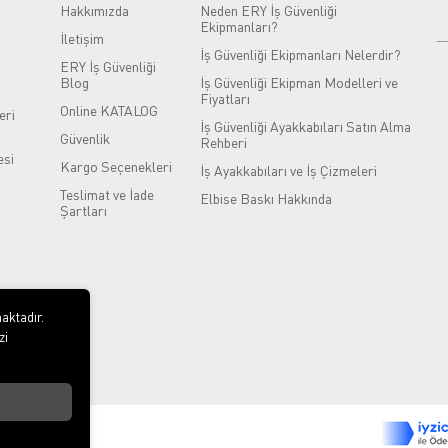
Hakkımızda
Neden ERY İş Güvenliği
Ekipmanları?
İletişim
İş Güvenliği Ekipmanları Nelerdir?
ERY İş Güvenliği
Blog
İş Güvenliği Ekipman Modelleri ve
Fiyatları
Online KATALOG
eri
İş Güvenliği Ayakkabıları Satın Alma
Güvenlik
Rehberi
si
Kargo Seçenekleri
İş Ayakkabıları ve İş Çizmeleri
Teslimat ve İade
Elbise Baskı Hakkında
Şartları
aktadır.
zi