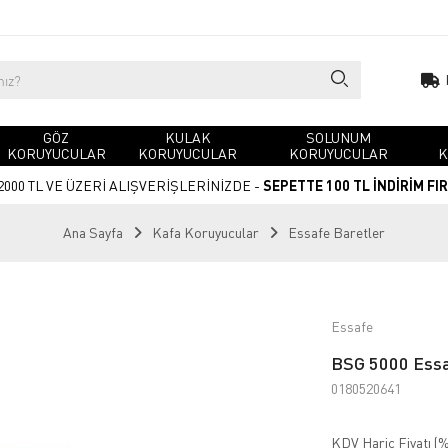
GÖZ
KULAK
SOLUNUM
KORUYUCULAR
KORUYUCULAR
KORUYUCULAR
K
2000 TL VE ÜZERİ ALIŞVERİŞLERİNİZDE -
SEPETTE 100 TL İNDİRİM FI
Ana Sayfa
Kafa Koruyucular
Essafe Baretler
Essafe
BSG 5000 Essa
0180520641
KDV Hariç Fiyatı (
%