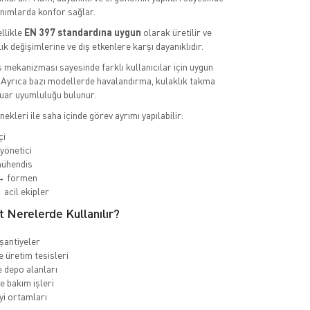
anımlarda konfor sağlar.
llikle
EN 397 standardına uygun
olarak üretilir ve
ık değişimlerine ve dış etkenlere karşı dayanıklıdır.
ş mekanizması sayesinde farklı kullanıcılar için uygun
ir. Ayrıca bazı modellerde havalandırma, kulaklık takma
uar uyumluluğu bulunur.
ekleri ile saha içinde görev ayrımı yapılabilir:
çi
yönetici
ühendis
→ formen
 acil ekipler
 Nerelerde Kullanılır?
 şantiyeler
e üretim tesisleri
e depo alanları
e bakım işleri
yi ortamları