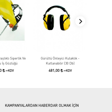
aşlıklı Siperlik Ve
Gürültü Önleyici Kulaklık -
Gürültü Önle
 İş Gözlüğü
Katlanabilir (30 Db)
24
00
481,00
+KDV
+KDV
KAMPANYALARDAN HABERDAR OLMAK İÇİN