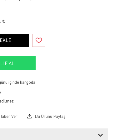
10
 EKLE
LIF AL
 günü içinde kargoda
y
Haber Ver
Bu Ürünü Paylaş