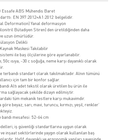
 Essafe ABS Mühendis Baret
darttı: EN 397:2012+A1:2012 belgelidir.
al Deformation) Yanal deformasyon
ilonitril Bütadiyen Stiren) den üretildiğinden daha
 ve uzun ömürlüdür.
ülasyon Delikli
 Kaynak Maskesi Takılabilir
istemi ile baş ölçülerine göre ayarlanabilir.
, 50c ısıya, -30 c soğuğa, neme karşı dayanıklı olarak
ir.
e terbandı standart olarak takılmaktadır. Alnın tümünü
llanıcı için tam bir konfor sağlar.
andı Altı adet tekstil olarak üretilen bu ürün ile
rma sağlayacak şekilde dizayn edilmiştir.
ardaki tüm mekanik testlere karşı mukavimdir.
göre beyaz, sarı, mavi, turuncu, kırmızı, yeşil, renkler’
kteyiz.
 bandı mesafesi: 52-64 cm
elleri, iş güvenliği standartlarına uygun olarak
 ve inşaat sektörlerinde yaygın olarak kullanılan baş
lardır. Hafif, dayanıklı ve ergonomik yapıları sayesinde