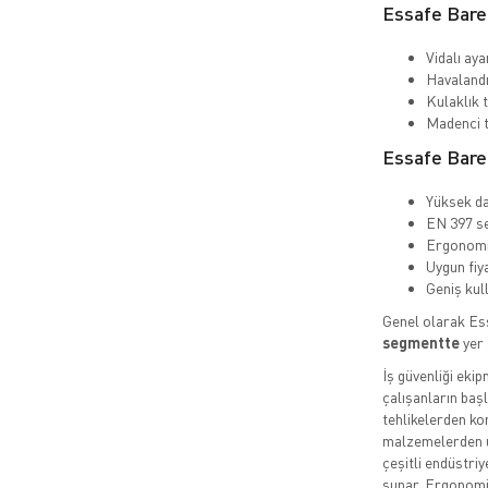
Essafe Baret
Vidalı aya
Havalandı
Kulaklık t
Madenci t
Essafe Baret
Yüksek da
EN 397 se
Ergonomik
Uygun fiy
Geniş kul
Genel olarak Es
segmentte
yer 
İş güvenliği eki
çalışanların baş
tehlikelerden ko
malzemelerden 
çeşitli endüstri
sunar. Ergonomik