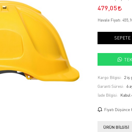
479,05
Havale Fiyatı:
455,
SEPETE
TEK
Kargo Bilgisi:
2 iş
Garanti Süresi:
6 a
İade Bilgisi:
Fiyatı Düşünce 
ÜRÜN BILGISI