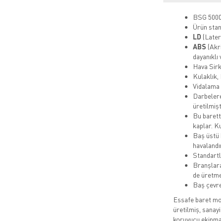
BSG 5000
Ürün stan
LD
(Later
ABS
(Akr
dayanıklı
Hava Sirk
Kulaklık,
Vidalama s
Darbelere
üretilmişt
Bu barett
kaplar. Ku
Baş üstü b
havalandı
Standartl
Branşlara 
de üretme
Baş çevre
Essafe baret mod
üretilmiş, sanayi
koruyucu ekipman