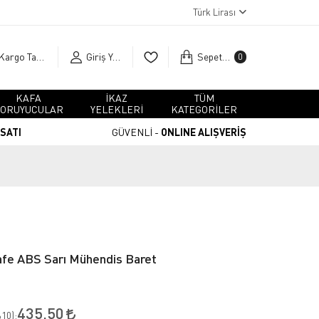
Türk Lirası
Kargo Takip
Giriş Yap
Sepetim
0
KAFA
İKAZ
TÜM
ORUYUCULAR
YELEKLERİ
KATEGORİLER
RSATI
GÜVENLİ -
ONLINE ALIŞVERİŞ
fe ABS Sarı Mühendis Baret
435,50
10
):