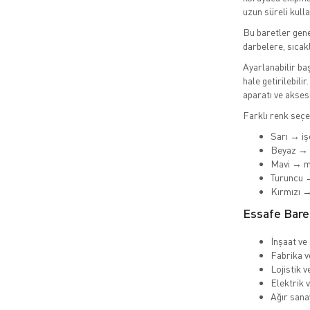
uzun süreli kull
Bu baretler gene
darbelere, sıcakl
Ayarlanabilir ba
hale getirilebil
aparatı ve akses
Farklı renk seçen
Sarı → iş
Beyaz → 
Mavi → m
Turuncu 
Kırmızı →
Essafe Baret
İnşaat ve
Fabrika v
Lojistik v
Elektrik v
Ağır sana