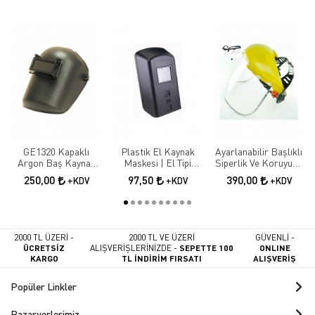
GE1320 Kapaklı
Plastik El Kaynak
Ayarlanabilir Başlıklı
Argon Baş Kaynak
Maskesi | El Tipi
Siperlik Ve Koruyucu
Maskesi
Koruyucu Kaynakçı
İş Gözlüğü
250,00
97,50
390,00
+KDV
+KDV
+KDV
Maskesi
2000 TL ÜZERİ -
2000 TL VE ÜZERİ
GÜVENLİ -
ÜCRETSİZ
ALIŞVERİŞLERİNİZDE -
SEPETTE 100
ONLINE
KARGO
TL İNDİRİM FIRSATI
ALIŞVERİŞ
Popüler Linkler
Pazaryerlerimiz