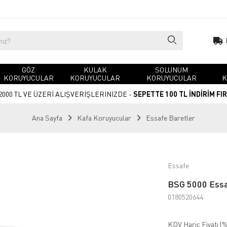
GÖZ
KULAK
SOLUNUM
KORUYUCULAR
KORUYUCULAR
KORUYUCULAR
K
2000 TL VE ÜZERİ ALIŞVERİŞLERİNİZDE -
SEPETTE 100 TL İNDİRİM FI
Ana Sayfa
Kafa Koruyucular
Essafe Baretler
Essafe
BSG 5000 Essa
0180520644
KDV Hariç Fiyatı (
%