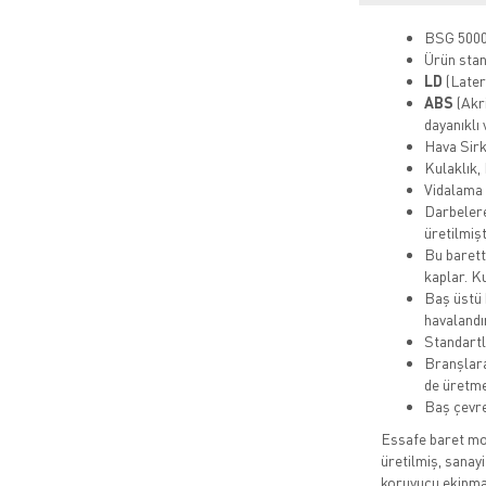
BSG 5000
Ürün stan
LD
(Later
ABS
(Akr
dayanıklı
Hava Sirk
Kulaklık,
Vidalama s
Darbelere
üretilmişt
Bu barett
kaplar. Ku
Baş üstü b
havalandı
Standartl
Branşlara 
de üretme
Baş çevre
Essafe baret mod
üretilmiş, sanayi
koruyucu ekipman