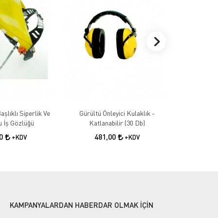
aşlıklı Siperlik Ve
Gürültü Önleyici Kulaklık -
Gürültü Önle
 İş Gözlüğü
Katlanabilir (30 Db)
24
00
481,00
+KDV
+KDV
KAMPANYALARDAN HABERDAR OLMAK İÇİN