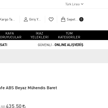
Türk Lirası
Kargo Takip
Giriş Yap
Sepetim
0
KAFA
İKAZ
TÜM
ORUYUCULAR
YELEKLERİ
KATEGORİLER
RSATI
GÜVENLİ -
ONLINE ALIŞVERİŞ
fe ABS Beyaz Mühendis Baret
435,50
10
):