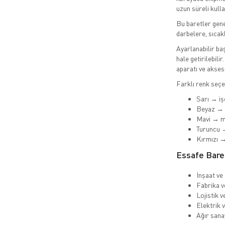
uzun süreli kull
Bu baretler gene
darbelere, sıcakl
Ayarlanabilir ba
hale getirilebil
aparatı ve akses
Farklı renk seçen
Sarı → iş
Beyaz → 
Mavi → m
Turuncu 
Kırmızı →
Essafe Baret
İnşaat ve
Fabrika v
Lojistik v
Elektrik v
Ağır sana