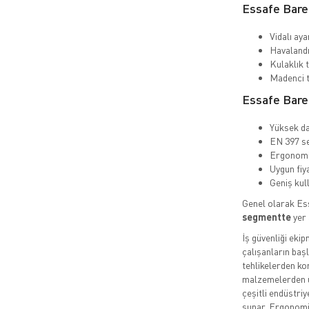
Essafe Baret
Vidalı aya
Havalandı
Kulaklık t
Madenci t
Essafe Baret
Yüksek da
EN 397 se
Ergonomik
Uygun fiy
Geniş kul
Genel olarak Es
segmentte
yer 
İş güvenliği eki
çalışanların baş
tehlikelerden ko
malzemelerden 
çeşitli endüstri
sunar. Ergonomik