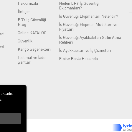
Hakkımızda
Neden ERY İş Güvenliği
Ekipmanları?
İletişim
İş Güvenliği Ekipmanları Nelerdir?
ERY İş Güvenliği
Blog
İş Güvenliği Ekipman Modelleri ve
Fiyatları
Online KATALOG
eri
İş Güvenliği Ayakkabıları Satın Alma
Güvenlik
Rehberi
si
Kargo Seçenekleri
İş Ayakkabıları ve İş Çizmeleri
Teslimat ve İade
Elbise Baskı Hakkında
Şartları
aktadır.
zi