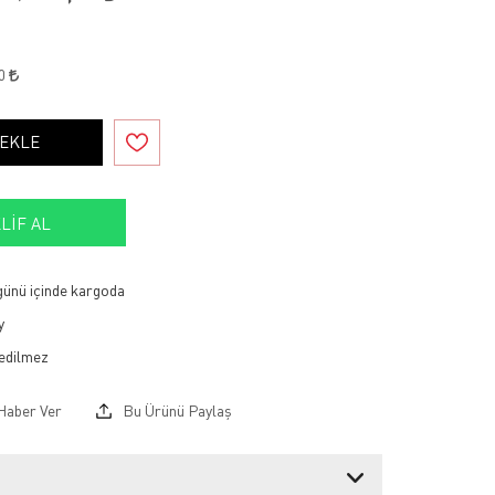
10
 EKLE
LIF AL
 günü içinde kargoda
y
Haber Ver
Bu Ürünü Paylaş