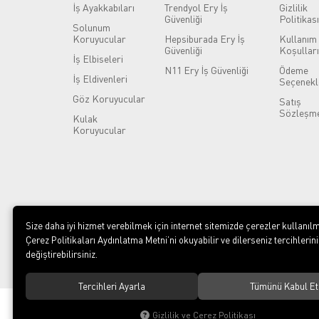
İş Ayakkabıları
Trendyol Ery İş
Gizlilik
Güvenliği
Politikası
Solunum
Koruyucular
Hepsiburada Ery İş
Kullanım
Güvenliği
Koşulları
İş Elbiseleri
N11 Ery İş Güvenliği
Ödeme
İş Eldivenleri
Seçenekl
Göz Koruyucular
Satış
Sözleşme
Kulak
Koruyucular
Size daha iyi hizmet verebilmek için internet sitemizde çerezler kullanılm
Çerez Politikaları Aydınlatma Metni’ni okuyabilir ve dilerseniz tercihlerini
değiştirebilirsiniz.
Tercihleri Ayarla
Tümünü Kabul Et
© 2023
ERY İş Güvenliği Ekipmanları
. Tüm hakları saklıdır.
Gizlilik ve Çerez Politikası