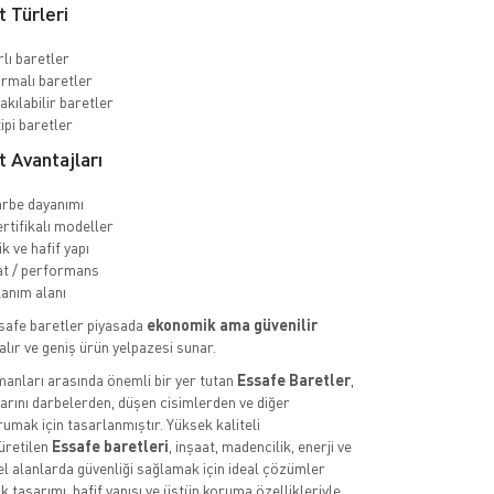
 Türleri
rlı baretler
rmalı baretler
akılabilir baretler
ipi baretler
 Avantajları
rbe dayanımı
rtifikalı modeller
 ve hafif yapı
at / performans
lanım alanı
safe baretler piyasada
ekonomik ama güvenilir
alır ve geniş ürün yelpazesi sunar.
pmanları arasında önemli bir yer tutan
Essafe Baretler
,
larını darbelerden, düşen cisimlerden ve diğer
rumak için tasarlanmıştır. Yüksek kaliteli
üretilen
Essafe baretleri
, inşaat, madencilik, enerji ve
yel alanlarda güvenliği sağlamak için ideal çözümler
 tasarımı, hafif yapısı ve üstün koruma özellikleriyle