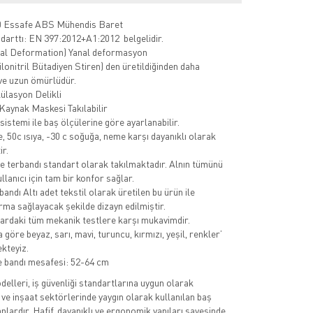
 Essafe ABS Mühendis Baret
darttı: EN 397:2012+A1:2012 belgelidir.
al Deformation) Yanal deformasyon
ilonitril Bütadiyen Stiren) den üretildiğinden daha
 ve uzun ömürlüdür.
ülasyon Delikli
 Kaynak Maskesi Takılabilir
istemi ile baş ölçülerine göre ayarlanabilir.
, 50c ısıya, -30 c soğuğa, neme karşı dayanıklı olarak
ir.
e terbandı standart olarak takılmaktadır. Alnın tümünü
llanıcı için tam bir konfor sağlar.
andı Altı adet tekstil olarak üretilen bu ürün ile
rma sağlayacak şekilde dizayn edilmiştir.
ardaki tüm mekanik testlere karşı mukavimdir.
göre beyaz, sarı, mavi, turuncu, kırmızı, yeşil, renkler’
kteyiz.
 bandı mesafesi: 52-64 cm
elleri, iş güvenliği standartlarına uygun olarak
 ve inşaat sektörlerinde yaygın olarak kullanılan baş
lardır. Hafif, dayanıklı ve ergonomik yapıları sayesinde