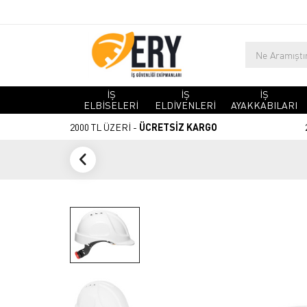
İŞ
İŞ
İŞ
ELBİSELERİ
ELDİVENLERİ
AYAKKABILARI
2000 TL ÜZERİ -
ÜCRETSİZ KARGO