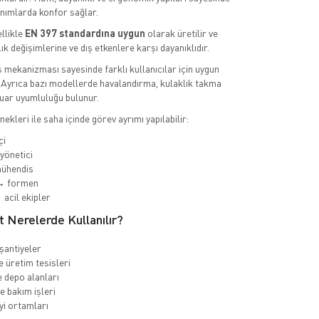
anımlarda konfor sağlar.
llikle
EN 397 standardına uygun
olarak üretilir ve
ık değişimlerine ve dış etkenlere karşı dayanıklıdır.
ş mekanizması sayesinde farklı kullanıcılar için uygun
ir. Ayrıca bazı modellerde havalandırma, kulaklık takma
uar uyumluluğu bulunur.
ekleri ile saha içinde görev ayrımı yapılabilir:
çi
yönetici
ühendis
→ formen
 acil ekipler
 Nerelerde Kullanılır?
 şantiyeler
e üretim tesisleri
e depo alanları
e bakım işleri
yi ortamları