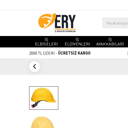
İŞ
İŞ
İŞ
ELBİSELERİ
ELDİVENLERİ
AYAKKABILARI
2000 TL ÜZERİ -
ÜCRETSİZ KARGO