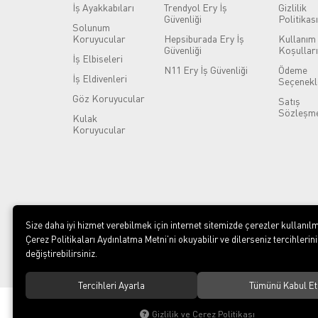
İş Ayakkabıları
Trendyol Ery İş
Gizlilik
Güvenliği
Politikası
Solunum
Koruyucular
Hepsiburada Ery İş
Kullanım
Güvenliği
Koşulları
İş Elbiseleri
N11 Ery İş Güvenliği
Ödeme
İş Eldivenleri
Seçenekl
Göz Koruyucular
Satış
Sözleşme
Kulak
Koruyucular
Size daha iyi hizmet verebilmek için internet sitemizde çerezler kullanılm
Çerez Politikaları Aydınlatma Metni’ni okuyabilir ve dilerseniz tercihlerini
değiştirebilirsiniz.
Tercihleri Ayarla
Tümünü Kabul Et
© 2023
ERY İş Güvenliği Ekipmanları
. Tüm hakları saklıdır.
Gizlilik ve Çerez Politikası