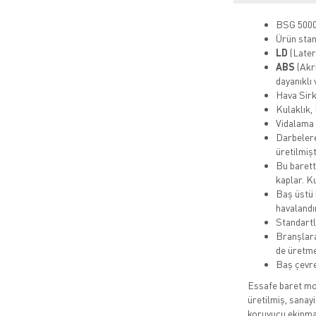
BSG 5000
Ürün stan
LD
(Later
ABS
(Akr
dayanıklı
Hava Sirk
Kulaklık,
Vidalama s
Darbelere
üretilmişt
Bu barett
kaplar. Ku
Baş üstü b
havalandı
Standartl
Branşlara 
de üretme
Baş çevre
Essafe baret mod
üretilmiş, sanayi
koruyucu ekipman