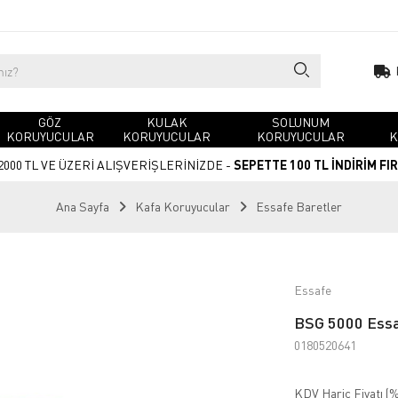
GÖZ
KULAK
SOLUNUM
KORUYUCULAR
KORUYUCULAR
KORUYUCULAR
K
2000 TL VE ÜZERİ ALIŞVERİŞLERİNİZDE -
SEPETTE 100 TL İNDİRİM FI
Ana Sayfa
Kafa Koruyucular
Essafe Baretler
Essafe
BSG 5000 Essa
0180520641
KDV Hariç Fiyatı (
%