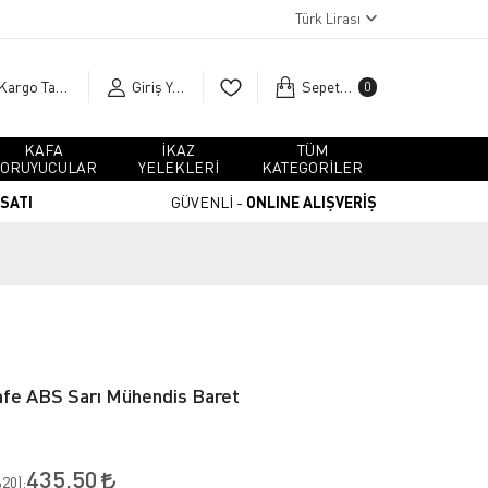
Türk Lirası
Kargo Takip
Giriş Yap
Sepetim
0
KAFA
İKAZ
TÜM
ORUYUCULAR
YELEKLERİ
KATEGORİLER
RSATI
GÜVENLİ -
ONLINE ALIŞVERİŞ
fe ABS Sarı Mühendis Baret
435,50
20
):