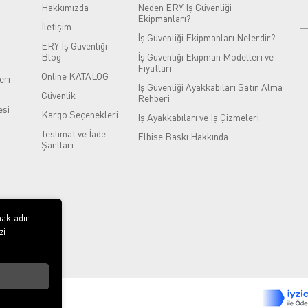
Hakkımızda
Neden ERY İş Güvenliği
Ekipmanları?
İletişim
İş Güvenliği Ekipmanları Nelerdir?
ERY İş Güvenliği
Blog
İş Güvenliği Ekipman Modelleri ve
Fiyatları
Online KATALOG
eri
İş Güvenliği Ayakkabıları Satın Alma
Güvenlik
Rehberi
si
Kargo Seçenekleri
İş Ayakkabıları ve İş Çizmeleri
Teslimat ve İade
Elbise Baskı Hakkında
Şartları
aktadır.
zi