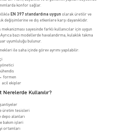
anımlarda konfor sağlar.
llikle
EN 397 standardına uygun
olarak üretilir ve
ık değişimlerine ve dış etkenlere karşı dayanıklıdır.
ş mekanizması sayesinde farklı kullanıcılar için uygun
ir. Ayrıca bazı modellerde havalandırma, kulaklık takma
uar uyumluluğu bulunur.
ekleri ile saha içinde görev ayrımı yapılabilir:
çi
yönetici
ühendis
→ formen
 acil ekipler
 Nerelerde Kullanılır?
 şantiyeler
e üretim tesisleri
e depo alanları
e bakım işleri
yi ortamları