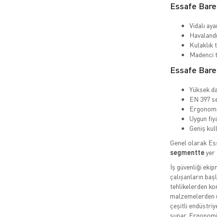
Essafe Baret
Vidalı aya
Havalandı
Kulaklık t
Madenci t
Essafe Baret
Yüksek da
EN 397 se
Ergonomik
Uygun fiy
Geniş kul
Genel olarak Es
segmentte
yer 
İş güvenliği eki
çalışanların baş
tehlikelerden ko
malzemelerden 
çeşitli endüstri
sunar. Ergonomik