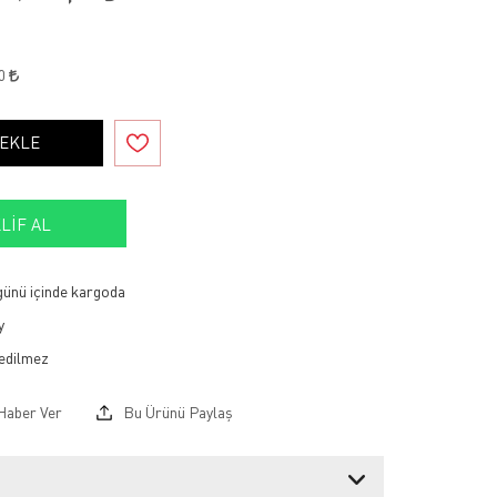
10
 EKLE
LIF AL
 günü içinde kargoda
y
Haber Ver
Bu Ürünü Paylaş