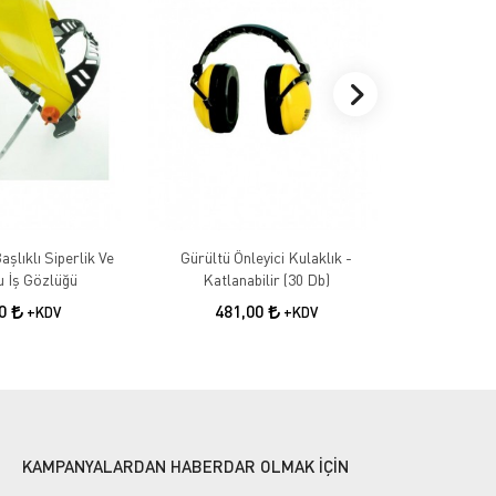
aşlıklı Siperlik Ve
Gürültü Önleyici Kulaklık -
Gürültü Önle
 İş Gözlüğü
Katlanabilir (30 Db)
24
00
481,00
+KDV
+KDV
KAMPANYALARDAN HABERDAR OLMAK İÇİN