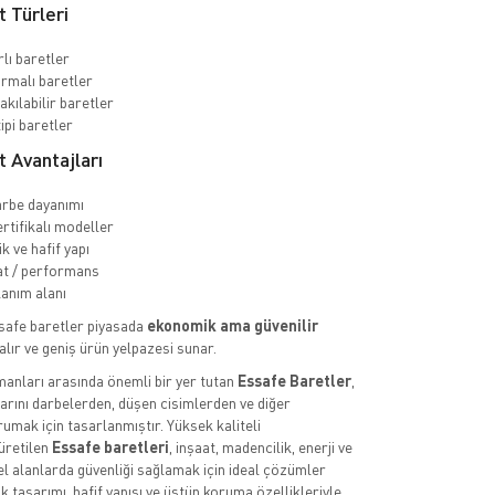
 Türleri
rlı baretler
rmalı baretler
akılabilir baretler
ipi baretler
 Avantajları
rbe dayanımı
rtifikalı modeller
 ve hafif yapı
at / performans
lanım alanı
safe baretler piyasada
ekonomik ama güvenilir
alır ve geniş ürün yelpazesi sunar.
pmanları arasında önemli bir yer tutan
Essafe Baretler
,
larını darbelerden, düşen cisimlerden ve diğer
rumak için tasarlanmıştır. Yüksek kaliteli
üretilen
Essafe baretleri
, inşaat, madencilik, enerji ve
yel alanlarda güvenliği sağlamak için ideal çözümler
 tasarımı, hafif yapısı ve üstün koruma özellikleriyle