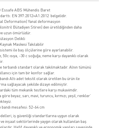
 Essafe ABS Mühendis Baret
darttı: EN 397:2012+A1:2012 belgelidir.
al Deformation) Yanal deformasyon
ilonitril Bütadiyen Stiren) den üretildiğinden daha
 ve uzun ömürlüdür.
ülasyon Delikli
 Kaynak Maskesi Takılabilir
istemi ile baş ölçülerine göre ayarlanabilir.
, 50c ısıya, -30 c soğuğa, neme karşı dayanıklı olarak
ir.
e terbandı standart olarak takılmaktadır. Alnın tümünü
llanıcı için tam bir konfor sağlar.
andı Altı adet tekstil olarak üretilen bu ürün ile
rma sağlayacak şekilde dizayn edilmiştir.
ardaki tüm mekanik testlere karşı mukavimdir.
göre beyaz, sarı, mavi, turuncu, kırmızı, yeşil, renkler’
kteyiz.
 bandı mesafesi: 52-64 cm
elleri, iş güvenliği standartlarına uygun olarak
 ve inşaat sektörlerinde yaygın olarak kullanılan baş
lardır. Hafif, dayanıklı ve ergonomik yapıları sayesinde