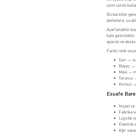
uzun süreli kull
Bu baretler gene
darbelere, sıcakl
Ayarlanabilir ba
hale getirilebil
aparatı ve akses
Farklı renk seçen
Sarı → iş
Beyaz → 
Mavi → m
Turuncu 
Kırmızı →
Essafe Baret
İnşaat ve
Fabrika v
Lojistik v
Elektrik v
Ağır sana