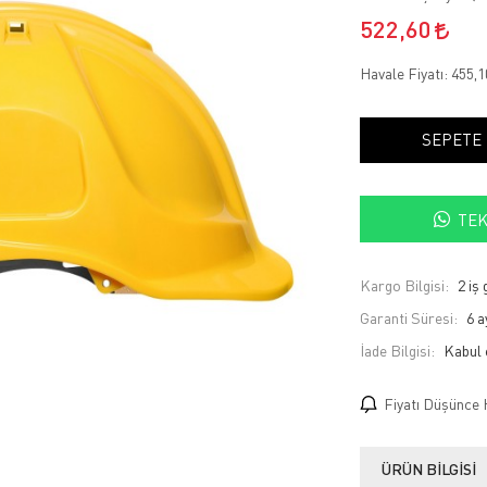
522,60
Havale Fiyatı:
455,
SEPETE
TEK
Kargo Bilgisi:
2 iş
Garanti Süresi:
6 a
İade Bilgisi:
Fiyatı Düşünce 
ÜRÜN BILGISI