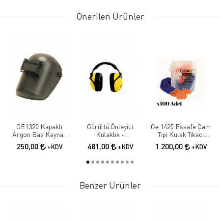
Önerilen Ürünler
GE1320 Kapaklı
Gürültü Önleyici
Ge 1425 Essafe Çam
Argon Baş Kaynak
Kulaklık -
Tipi Kulak Tıkacı
Maskesi
Katlanabilir (30 Db)
Kordonlu Kutulu
250,00
481,00
1.200,00
+KDV
+KDV
+KDV
24db 100 Adet
Benzer Ürünler