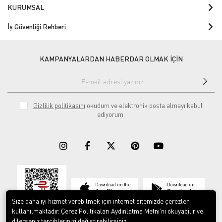
KURUMSAL
İş Güvenliği Rehberi
KAMPANYALARDAN HABERDAR OLMAK İÇİN
Gizlilik politikasını
okudum ve elektronik posta almayı kabul
ediyorum.
Download on the
Download on
App Store
Google play
Size daha iyi hizmet verebilmek için internet sitemizde çerezler
kullanılmaktadır. Çerez Politikaları Aydınlatma Metni’ni okuyabilir ve
dilerseniz tercihlerinizi değiştirebilirsiniz.