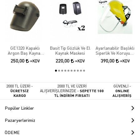
GE1320 Kapaklı
Basit Tip Gözlük Ve El
Ayarlanabilir Başlıklı
Argon Baş Kaynak
Kaynak Maskesi
Siperlik Ve Koruyucu
Maskesi
İş Gözlüğü
250,00
220,00
390,00
+KDV
+KDV
+KDV
2000 TL ÜZERİ -
2000 TL VE ÜZERİ
GÜVENLİ -
ÜCRETSİZ
ALIŞVERİŞLERİNİZDE -
SEPETTE 100
ONLINE
KARGO
TL İNDİRİM FIRSATI
ALIŞVERİŞ
Popüler Linkler
Pazaryerlerimiz
ÖDEME