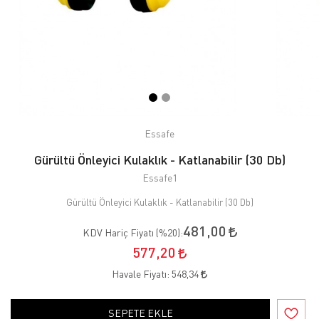
Essafe
Gürültü Önleyici Kulaklık - Katlanabilir (30 Db)
Essafe1
Gürültü Önleyici Kulaklık - Katlanabilir (30 Db)
481,00
KDV Hariç Fiyatı (
%20
):
577,20
Havale Fiyatı:
548,34
SEPETE EKLE