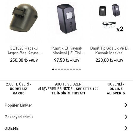
GE1320 Kapaklı
Plastik El Kaynak
Basit Tip Gözlük Ve El
Argon Baş Kaynak
Maskesi | El Tipi
Kaynak Maskesi
Maskesi
Koruyucu Kaynakçı
250,00
97,50
220,00
+KDV
+KDV
+KDV
Maskesi
2000 TL ÜZERİ -
2000 TL VE ÜZERİ
GÜVENLİ -
ÜCRETSİZ
ALIŞVERİŞLERİNİZDE -
SEPETTE 100
ONLINE
KARGO
TL İNDİRİM FIRSATI
ALIŞVERİŞ
Popüler Linkler
Pazaryerlerimiz
ÖDEME