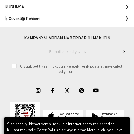
KURUMSAL
İş Güvenliği Rehberi
KAMPANYALARDAN HABERDAR OLMAK İÇİN
Gizlilik politikasını
okudum ve elektronik posta almayı kabul
ediyorum.
Download on the
Download on
App Store
Google play
Size daha iyi hizmet verebilmek için internet sitemizde çerezler
kullanılmaktadır. Çerez Politikaları Aydınlatma Metni’ni okuyabilir ve