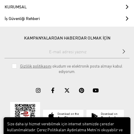
KURUMSAL
İş Güvenliği Rehberi
KAMPANYALARDAN HABERDAR OLMAK İÇİN
Gizlilik politikasını
okudum ve elektronik posta almayı kabul
ediyorum.
Download on the
Download on
App Store
Google play
Size daha iyi hizmet verebilmek için internet sitemizde çerezler
kullanılmaktadır. Çerez Politikaları Aydınlatma Metni’ni okuyabilir ve