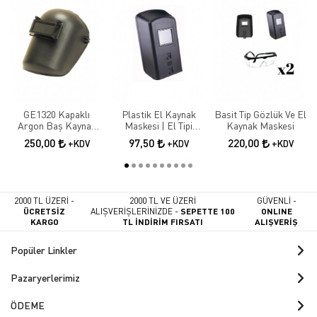
GE1320 Kapaklı
Plastik El Kaynak
Basit Tip Gözlük Ve El
Argon Baş Kaynak
Maskesi | El Tipi
Kaynak Maskesi
Maskesi
Koruyucu Kaynakçı
250,00
97,50
220,00
+KDV
+KDV
+KDV
Maskesi
2000 TL ÜZERİ -
2000 TL VE ÜZERİ
GÜVENLİ -
ÜCRETSİZ
ALIŞVERİŞLERİNİZDE -
SEPETTE 100
ONLINE
KARGO
TL İNDİRİM FIRSATI
ALIŞVERİŞ
Popüler Linkler
Pazaryerlerimiz
ÖDEME