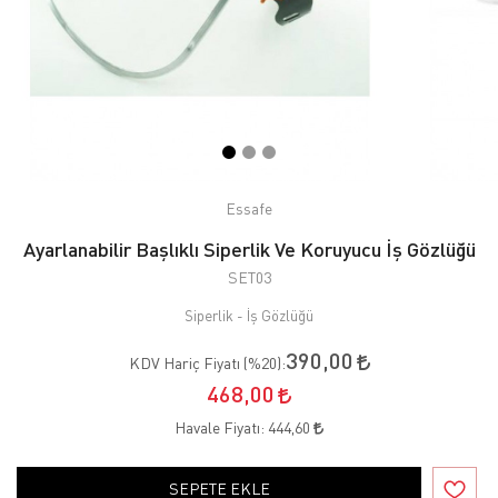
Essafe
Ayarlanabilir Başlıklı Siperlik Ve Koruyucu İş Gözlüğü
SET03
Siperlik - İş Gözlüğü
390,00
KDV Hariç Fiyatı (
%20
):
468,00
Havale Fiyatı:
444,60
SEPETE EKLE