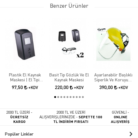
Benzer Ürünler
Plastik El Kaynak
Basit Tip Gözlük Ve El
Ayarlanabilir Başlıklı
Maskesi | El Tipi
Kaynak Maskesi
Siperlik Ve Koruyucu
Koruyucu Kaynakçı
İş Gözlüğü
97,50
220,00
390,00
+KDV
+KDV
+KDV
Maskesi
2000 TL ÜZERİ -
2000 TL VE ÜZERİ
GÜVENLİ -
ÜCRETSİZ
ALIŞVERİŞLERİNİZDE -
SEPETTE 100
ONLINE
KARGO
TL İNDİRİM FIRSATI
ALIŞVERİŞ
Popüler Linkler