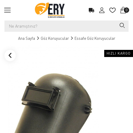
0
Ana Sayfa
Göz Koruyucular
Essafe Göz Koruyucular
HIZLI KARGO