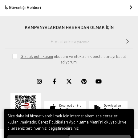
İş Güvenliği Rehberi
KAMPANYALARDAN HABERDAR OLMAK İÇİN
Gizlilik politikasını
okudum ve elektronik posta almayı kabul
ediyorum.
Download on the
Download on
App Store
Google play
Size daha iyi hizmet verebilmek için internet sitemizde çerezler
kullanılmaktadır. Çerez Politikaları Aydınlatma Metni’ni okuyabilir ve
dilerseniz tercihlerinizi değiştirebilirsiniz.
© 2023
ERY İş Güvenliği Ekipmanları
. Tüm hakları saklıdır.