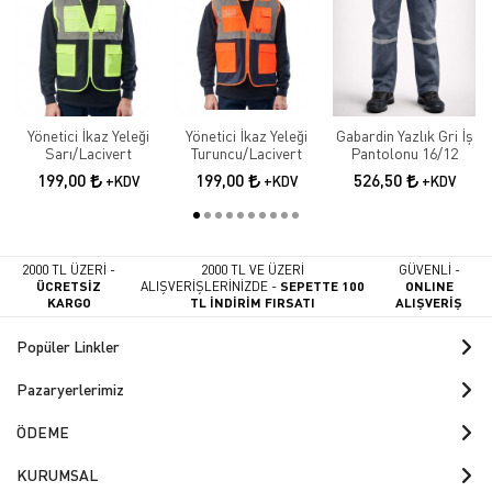
Yönetici İkaz Yeleği
Yönetici İkaz Yeleği
Gabardin Yazlık Gri İş
Sarı/Lacivert
Turuncu/Lacivert
Pantolonu 16/12
199,00
199,00
526,50
+KDV
+KDV
+KDV
2000 TL ÜZERİ -
2000 TL VE ÜZERİ
GÜVENLİ -
ÜCRETSİZ
ALIŞVERİŞLERİNİZDE -
SEPETTE 100
ONLINE
KARGO
TL İNDİRİM FIRSATI
ALIŞVERİŞ
Popüler Linkler
Pazaryerlerimiz
ÖDEME
KURUMSAL