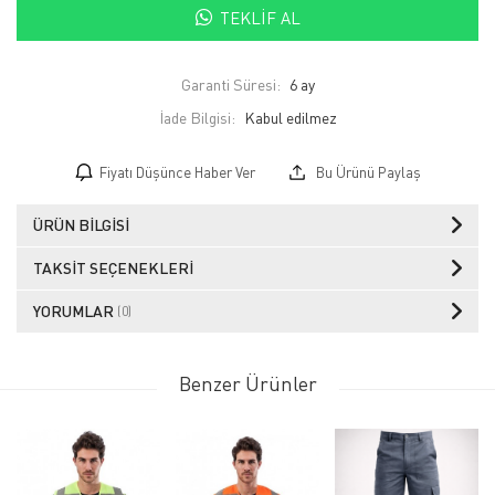
TEKLIF AL
Garanti Süresi:
6 ay
İade Bilgisi:
Fiyatı Düşünce Haber Ver
Bu Ürünü Paylaş
ÜRÜN BILGISI
TAKSIT SEÇENEKLERI
YORUMLAR
(0)
Benzer Ürünler