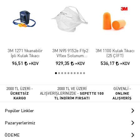
3M 1271 Yıkanabilir
3M N95 9152e Ffp2
3M 1100 Kulak Tıkacı
İpli Kulak Tıkacı
Vflex Solunum
(25 ÇİFT)
Maskesi 10 Adet
96,51
929,35
536,17
+KDV
+KDV
+KDV
2000 TL ÜZERİ -
2000 TL VE ÜZERİ
GÜVENLİ -
ÜCRETSİZ
ALIŞVERİŞLERİNİZDE -
SEPETTE 100
ONLINE
KARGO
TL İNDİRİM FIRSATI
ALIŞVERİŞ
Popüler Linkler
Pazaryerlerimiz
ÖDEME