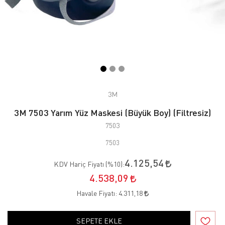
3M
3M 7503 Yarım Yüz Maskesi (Büyük Boy) (Filtresiz)
7503
7503
4.125,54
KDV Hariç Fiyatı (
%10
):
4.538,09
Havale Fiyatı:
4.311,18
SEPETE EKLE