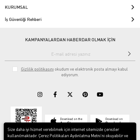
KURUMSAL
İş Güvenliği Rehberi
KAMPANYALARDAN HABERDAR OLMAK İÇİN
Gizlilik politikasını
okudum ve elektronik posta almayı kabul
ediyorum.
Download on the
Download on
App Store
Google play
Size daha iyi hizmet verebilmek için internet sitemizde çerezler
kullanılmaktadır. Çerez Politikaları Aydınlatma Metni’ni okuyabilir ve