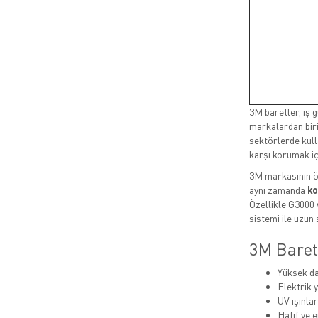
3M baretler, iş 
markalardan birid
sektörlerde kull
karşı korumak iç
3M markasının ö
aynı zamanda
ko
Özellikle G3000 
sistemi ile uzun
3M Baretl
Yüksek da
Elektrik 
UV ışınla
Hafif ve 