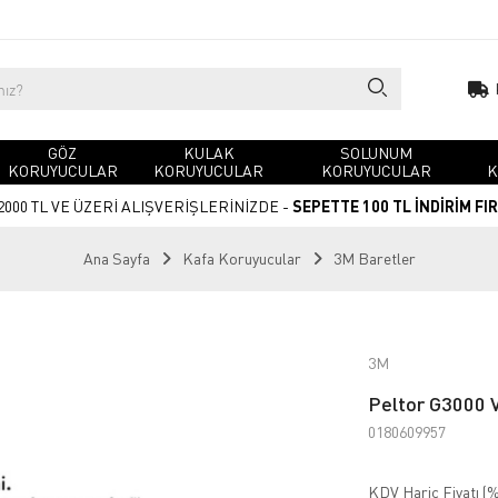
GÖZ
KULAK
SOLUNUM
KORUYUCULAR
KORUYUCULAR
KORUYUCULAR
K
2000 TL VE ÜZERİ ALIŞVERİŞLERİNİZDE -
SEPETTE 100 TL İNDİRİM FI
Ana Sayfa
Kafa Koruyucular
3M Baretler
3M
Peltor G3000 V
0180609957
KDV Hariç Fiyatı (
%