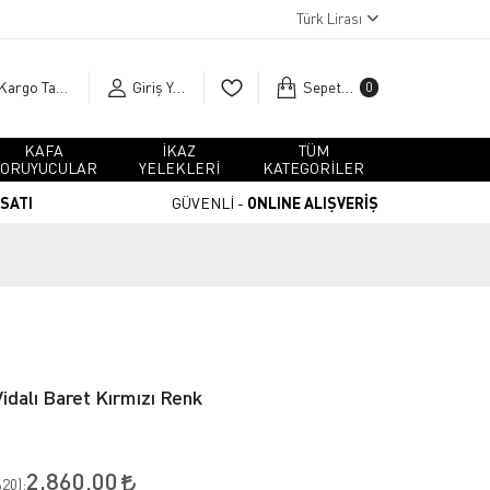
Türk Lirası
Kargo Takip
Giriş Yap
Sepetim
0
KAFA
İKAZ
TÜM
ORUYUCULAR
YELEKLERİ
KATEGORİLER
RSATI
GÜVENLİ -
ONLINE ALIŞVERİŞ
idalı Baret Kırmızı Renk
2.860,00
20
):