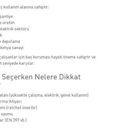
ş kullanım alanına sahiptir:
 şantiye
e üretim
 elektrik sektörü
ik
ve depolama
 kimya sanayi
alışanlar için baş koruması hayati öneme sahiptir ve
t seviyede karşılar.
 Seçerken Nelere Dikkat
?
alanı (yüksekte çalışma, elektrik, genel kullanım)
rma ihtiyacı
mi (ratchet önerilir)
 uyumu
ar (EN 397 vb.)