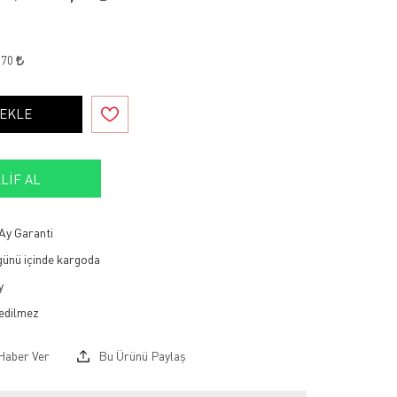
,70
 EKLE
LIF AL
Ay Garanti
 günü içinde kargoda
y
Haber Ver
Bu Ürünü Paylaş