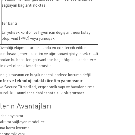
sağlayan bağlantı noktası.
Ter bantı
En yüksek konfor ve hijyen için değiştirilmesi kolay
olup, vinil (PVC) veya yumuşak
güvenliği ekipmanları arasında en çok tercih edilen
ir. İnşaat, enerji, üretim ve ağır sanayi gibi yüksek riskli
anılan bu baretler, çalışanların baş bölgesini darbelere
in özel olarak tasarlanmıştır.
ne çıkmasının en büyük nedeni, sadece koruma değil
nfor ve teknoloji odaklı üretim yapmasıdır
.
ve SecureFit serileri, ergonomik yapı ve havalandırma
 süreli kullanımlarda dahi rahatsızlık oluşturmaz.
erin Avantajları
rbe dayanımı
yalıtımı sağlayan modeller
rına karşı koruma
ergonomik yapı