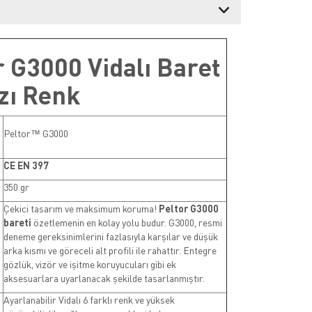
r G3000 Vidalı Baret
zı Renk
Peltor™ G3000
CE EN 397
350 gr
Çekici tasarım ve maksimum koruma!
Peltor G3000
bareti
özetlemenin en kolay yolu budur. G3000, resmi
deneme gereksinimlerini fazlasıyla karşılar ve düşük
arka kısmı ve göreceli alt profili ile rahattır. Entegre
gözlük, vizör ve işitme koruyucuları gibi ek
aksesuarlara uyarlanacak şekilde tasarlanmıştır.
Ayarlanabilir Vidalı 6 farklı renk ve yüksek