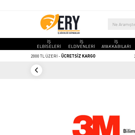
İŞ
İŞ
İŞ
ELBİSELERİ
ELDİVENLERİ
AYAKKABILARI
2000 TL ÜZERİ -
ÜCRETSİZ KARGO