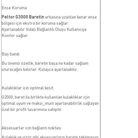
Ense Koruma
Peltor G3000 Baretin
arkasına uzatılan kenar ense
bölgesi için ekstra bir koruma sağlar.
Ayarlanabilir Vidalı Bağlantılı Oluşu Kullanıcıya
Konfor sağlar.
Baş bandı
Bu önemli özellik, baretin başa ne kadar sağlam
oturacağını belirler. Kolayca ayarlanabilir.
Kulaklıklar icin optimal kesit
G2000, baret ile birlikte kullanılan kulaklıklar için
optimal uyum ve maksi_mum ayarlanabilirlik sağlayan
özel bir profil tasarımına sahiptir.
Aksesuarlar icin bağlantı noktası
Kulaklık ve vizör gibi aksesuarların barete takılmasını