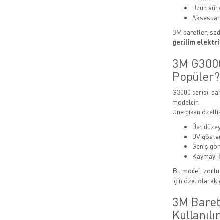
Uzun süre
Aksesuar 
3M baretler, sad
gerilim elektr
3M G3000
Popüler?
G3000 serisi, sah
modeldir.
Öne çıkan özellik
Üst düzey
UV göster
Geniş gör
Kaymayı 
Bu model, zorl
için özel olarak g
3M Baret
Kullanılı