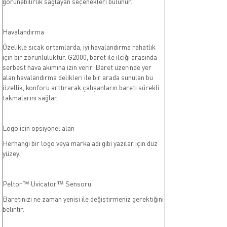
görünebilirlik sağlayan seçenekleri bulunur.
Havalandırma
Özelikle sıcak ortamlarda, iyi havalandırma rahatlık
için bir zorunluluktur. G2000, baret ile ilciği arasında
serbest hava akımına izin verir. Baret üzerinde yer
alan havalandırma delikleri ile bir arada sunulan bu
özellik, konforu arttırarak çalışanların bareti sürekli
takmalarını sağlar.
Logo icin opsiyonel alan
Herhangi bir logo veya marka adı gibi yazılar için düz
yüzey.
Peltor™ Uvicator™ Sensoru
Baretinizi ne zaman yenisi ile değiştirmeniz gerektiğini
belirtir.