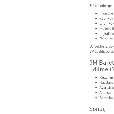
3M baretler geni
İnşaat ve
Fabrika v
Enerji ve
Madencil
Lojistik 
Petrol ve
Bu sektörlerde ç
3M bu ihtiyacı üs
3M Baret
Edilmeli
Kullanım 
Havalandı
Ayar siste
Aksesuar
Sertifikal
Sonuç