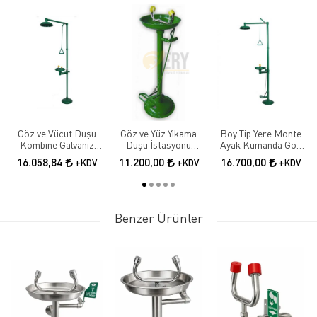
Göz ve Vücut Duşu
Göz ve Yüz Yıkama
Boy Tip Yere Monte
Kombine Galvaniz
Duşu İstasyonu
Ayak Kumanda Göz
Boyalı
Göz,yüz Yıkama
Ve Vücut Duşu
16.058,84
11.200,00
16.700,00
+KDV
+KDV
+KDV
Çeşmesi, Boy Tipi, El,
Galvanize
Ayak Kumandalı,
Galvanizli
Benzer Ürünler