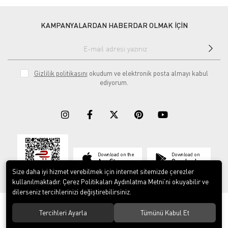
KAMPANYALARDAN HABERDAR OLMAK İÇİN
Gizlilik politikasını
okudum ve elektronik posta almayı kabul
ediyorum.
Download on the
Download on
App Store
Google play
Size daha iyi hizmet verebilmek için internet sitemizde çerezler
kullanılmaktadır. Çerez Politikaları Aydınlatma Metni’ni okuyabilir ve
dilerseniz tercihlerinizi değiştirebilirsiniz.
© 2023
ERY İş Güvenliği Ekipmanları
. Tüm hakları saklıdır.
Tercihleri Ayarla
Tümünü Kabul Et