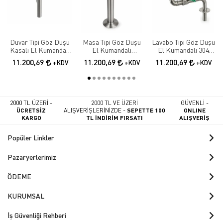
Duvar Tipi Göz Duşu
Masa Tipi Göz Duşu
Lavabo Tipi Göz Duşu
Kasalı El Kumandalı
El Kumandalı
El Kumandalı 304
Paslanmaz Çelik
Paslanmaz Çelik Göz
Paslanmaz Çelik Göz
11.200,69
11.200,69
11.200,69
+KDV
+KDV
+KDV
Yıkama İstasyonu
Yıkama Sistemi
2000 TL ÜZERİ -
2000 TL VE ÜZERİ
GÜVENLİ -
ÜCRETSİZ
ALIŞVERİŞLERİNİZDE -
SEPETTE 100
ONLINE
KARGO
TL İNDİRİM FIRSATI
ALIŞVERİŞ
Popüler Linkler
Pazaryerlerimiz
ÖDEME
KURUMSAL
İş Güvenliği Rehberi