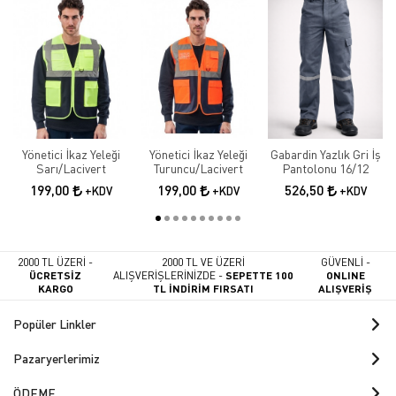
Yönetici İkaz Yeleği
Yönetici İkaz Yeleği
Gabardin Yazlık Gri İş
Sarı/Lacivert
Turuncu/Lacivert
Pantolonu 16/12
199,00
199,00
526,50
+KDV
+KDV
+KDV
2000 TL ÜZERİ -
2000 TL VE ÜZERİ
GÜVENLİ -
ÜCRETSİZ
ALIŞVERİŞLERİNİZDE -
SEPETTE 100
ONLINE
KARGO
TL İNDİRİM FIRSATI
ALIŞVERİŞ
Popüler Linkler
Pazaryerlerimiz
ÖDEME