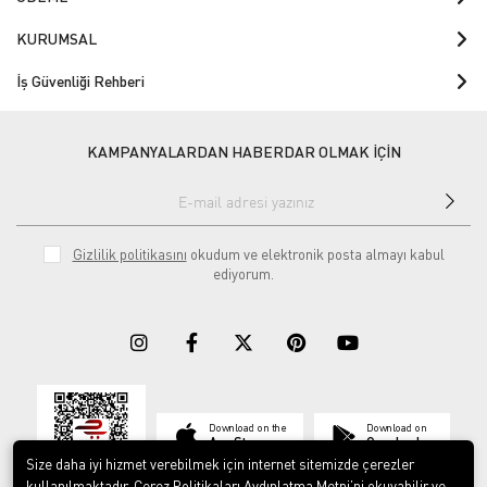
KURUMSAL
İş Güvenliği Rehberi
KAMPANYALARDAN HABERDAR OLMAK İÇİN
Gizlilik politikasını
okudum ve elektronik posta almayı kabul
ediyorum.
Download on the
Download on
App Store
Google play
Size daha iyi hizmet verebilmek için internet sitemizde çerezler
kullanılmaktadır. Çerez Politikaları Aydınlatma Metni’ni okuyabilir ve