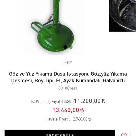
ERY
Göz ve Yüz Yıkama Duşu İstasyonu Göz,yüz Yıkama
Çeşmesi, Boy Tipi, El, Ayak Kumandalı, Galvanizli
00108Yesıl
11.200,00
KDV Hariç Fiyatı (
%20
):
13.440,00
Havale Fiyatı:
12.768,00
SEPETE EKLE