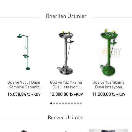
Önerilen Ürünler
Göz ve Vücut Duşu
Göz ve Yüz Yıkama
Göz ve Yüz Yıkama
Kombine Galvaniz
Duşu İstasyonu
Duşu İstasyonu
Boyalı
Göz,yüz Yıkama
Göz,yüz Yıkama
16.058,84
12.000,00
11.200,00
+KDV
+KDV
+KDV
Çeşmesi, Boy Tipi, El,
Çeşmesi, Boy Tipi, El,
Ayak Kumandalı,
Ayak Kumandalı,
Paslanmaz Çelik
Galvanizli
Benzer Ürünler