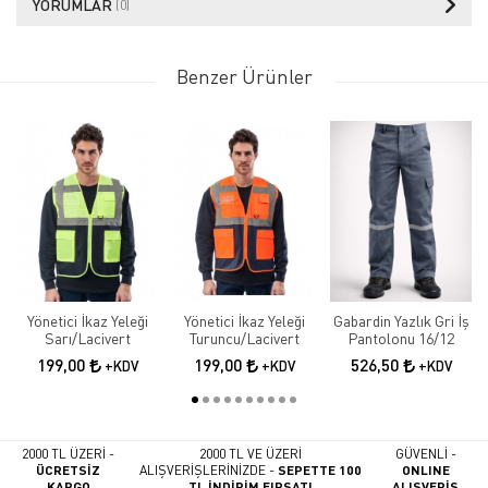
YORUMLAR
(0)
Benzer Ürünler
Yönetici İkaz Yeleği
Yönetici İkaz Yeleği
Gabardin Yazlık Gri İş
Sarı/Lacivert
Turuncu/Lacivert
Pantolonu 16/12
199,00
199,00
526,50
+KDV
+KDV
+KDV
2000 TL ÜZERİ -
2000 TL VE ÜZERİ
GÜVENLİ -
ÜCRETSİZ
ALIŞVERİŞLERİNİZDE -
SEPETTE 100
ONLINE
KARGO
TL İNDİRİM FIRSATI
ALIŞVERİŞ