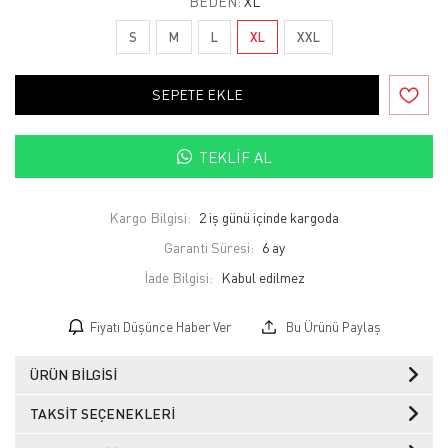
BEDEN:
XL
S
M
L
XL
XXL
SEPETE EKLE
TEKLIF AL
Kargo Bilgisi:
2 iş günü içinde kargoda
Garanti Süresi:
6 ay
İade Bilgisi:
Fiyatı Düşünce Haber Ver
Bu Ürünü Paylaş
ÜRÜN BILGISI
TAKSIT SEÇENEKLERI