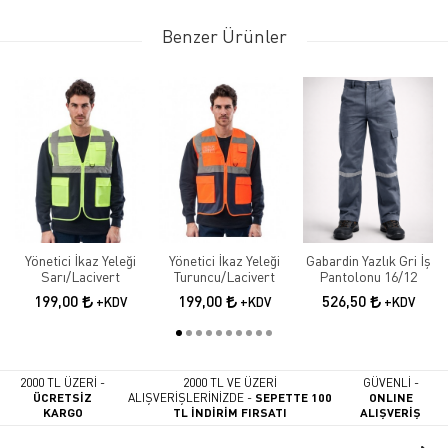
Benzer Ürünler
Yönetici İkaz Yeleği
Yönetici İkaz Yeleği
Gabardin Yazlık Gri İş
Sarı/Lacivert
Turuncu/Lacivert
Pantolonu 16/12
199,00
199,00
526,50
+KDV
+KDV
+KDV
2000 TL ÜZERİ -
2000 TL VE ÜZERİ
GÜVENLİ -
ÜCRETSİZ
ALIŞVERİŞLERİNİZDE -
SEPETTE 100
ONLINE
KARGO
TL İNDİRİM FIRSATI
ALIŞVERİŞ