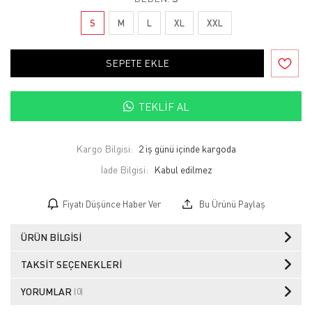
S
M
L
XL
XXL
SEPETE EKLE
TEKLIF AL
Kargo Bilgisi:
2 iş günü içinde kargoda
İade Bilgisi:
Fiyatı Düşünce Haber Ver
Bu Ürünü Paylaş
ÜRÜN BILGISI
TAKSIT SEÇENEKLERI
YORUMLAR
(0)