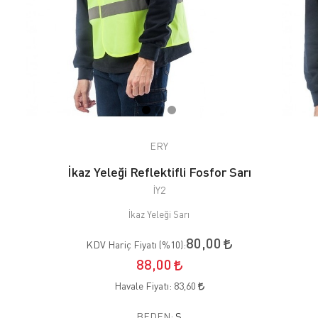
ERY
İkaz Yeleği Reflektifli Fosfor Sarı
İY2
İkaz Yeleği Sarı
80,00
KDV Hariç Fiyatı (
%10
):
88,00
Havale Fiyatı:
83,60
BEDEN:
S