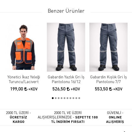
Benzer Ürünler
Yönetici İkaz Yeleği
Gabardin Yazlık Gri İş
Gabardin Kışlık Gri İş
Turuncu/Lacivert
Pantolonu 16/12
Pantolonu 7/7
199,00
526,50
553,50
+KDV
+KDV
+KDV
2000 TL ÜZERİ -
2000 TL VE ÜZERİ
GÜVENLİ -
ÜCRETSİZ
ALIŞVERİŞLERİNİZDE -
SEPETTE 100
ONLINE
KARGO
TL İNDİRİM FIRSATI
ALIŞVERİŞ