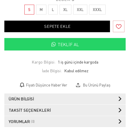
S
M
L
XL
XXL
XXXL
SEPETE EKLE
TEKLIF AL
Kargo Bilgisi:
1 iş günü içinde kargoda
İade Bilgisi:
Fiyatı Düşünce Haber Ver
Bu Ürünü Paylaş
ÜRÜN BILGISI
TAKSIT SEÇENEKLERI
YORUMLAR
(0)