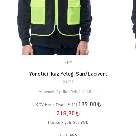
ERY
Yönetici İkaz Yeleği Sarı/Lacivert
SLİY1
Mühendis Tipi İkaz Yeleği Çift Renk
199,00
KDV Hariç Fiyatı (
%10
):
218,90
Havale Fiyatı:
207,96
BEDEN:
S