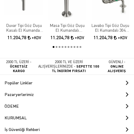
Duvar Tipi Göz Duşu
Masa Tipi Göz Duşu
Lavabo Tipi Göz Duşu
Kasalı El Kumandalı
El Kumandalı
El Kumandalı 304
Paslanmaz Çelik
Paslanmaz Çelik Göz
Paslanmaz Çelik Göz
11.204,78
11.204,78
11.204,78
+KDV
+KDV
+KDV
Yıkama İstasyonu
Yıkama Sistemi
2000 TL ÜZERİ -
2000 TL VE ÜZERİ
GÜVENLİ -
ÜCRETSİZ
ALIŞVERİŞLERİNİZDE -
SEPETTE 100
ONLINE
KARGO
TL İNDİRİM FIRSATI
ALIŞVERİŞ
Popüler Linkler
Pazaryerlerimiz
ÖDEME
KURUMSAL
İş Güvenliği Rehberi