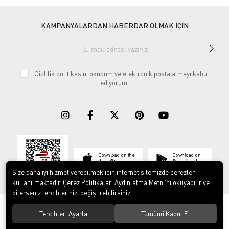
KAMPANYALARDAN HABERDAR OLMAK İÇİN
Gizlilik politikasını
okudum ve elektronik posta almayı kabul
ediyorum.
Download on the
Download on
App Store
Google play
Size daha iyi hizmet verebilmek için internet sitemizde çerezler
kullanılmaktadır. Çerez Politikaları Aydınlatma Metni’ni okuyabilir ve
dilerseniz tercihlerinizi değiştirebilirsiniz.
© 2023
ERY İş Güvenliği Ekipmanları
. Tüm hakları saklıdır.
Tercihleri Ayarla
Tümünü Kabul Et