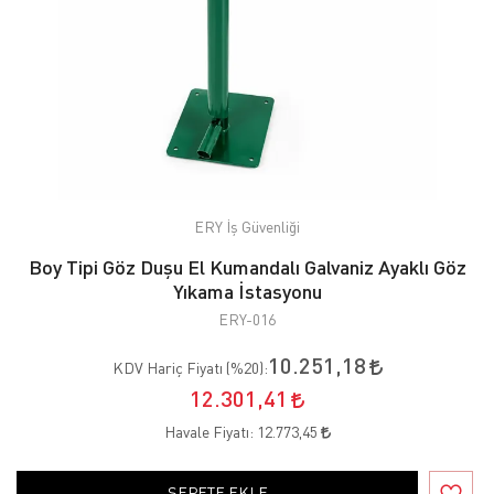
ERY İş Güvenliği
Boy Tipi Göz Duşu El Kumandalı Galvaniz Ayaklı Göz
Yıkama İstasyonu
ERY-016
10.251,18
KDV Hariç Fiyatı (
%20
):
12.301,41
Havale Fiyatı:
12.773,45
SEPETE EKLE