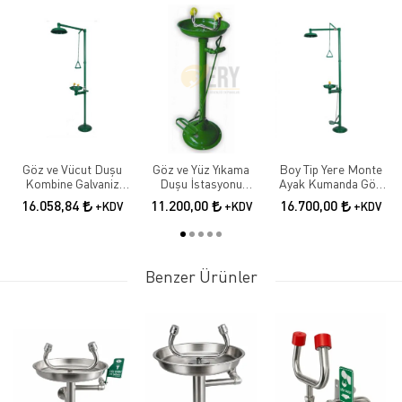
Göz ve Vücut Duşu
Göz ve Yüz Yıkama
Boy Tip Yere Monte
Kombine Galvaniz
Duşu İstasyonu
Ayak Kumanda Göz
Boyalı
Göz,yüz Yıkama
Ve Vücut Duşu
16.058,84
11.200,00
16.700,00
+KDV
+KDV
+KDV
Çeşmesi, Boy Tipi, El,
Galvanize
Ayak Kumandalı,
Galvanizli
Benzer Ürünler