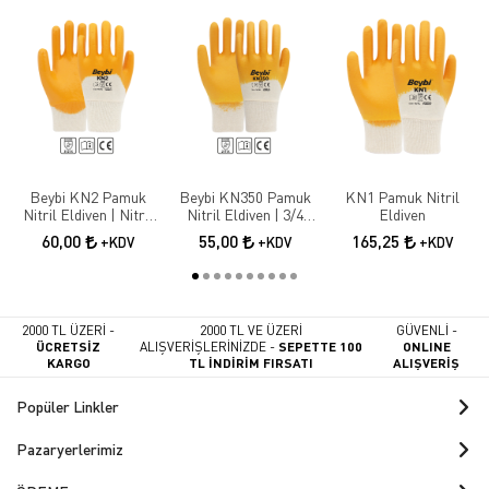
Beybi KN2 Pamuk
Beybi KN350 Pamuk
KN1 Pamuk Nitril
Nitril Eldiven | Nitril
Nitril Eldiven | 3/4
Eldiven
Kaplama İş Güvenliği
Nitril Kaplama İş
60,00
55,00
165,25
+KDV
+KDV
+KDV
Eldiveni
Eldiveni
2000 TL ÜZERİ -
2000 TL VE ÜZERİ
GÜVENLİ -
ÜCRETSİZ
ALIŞVERİŞLERİNİZDE -
SEPETTE 100
ONLINE
KARGO
TL İNDİRİM FIRSATI
ALIŞVERİŞ
Popüler Linkler
Pazaryerlerimiz