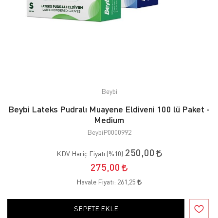
Beybi
Beybi Lateks Pudralı Muayene Eldiveni 100 lü Paket -
Medium
BeybiP0000992
250,00
KDV Hariç Fiyatı (
%10
):
275,00
Havale Fiyatı:
261,25
SEPETE EKLE