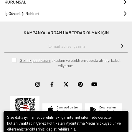
KURUMSAL
İş Güvenliği Rehberi
KAMPANYALARDAN HABERDAR OLMAK İÇİN
Gizlilik politikasını
okudum ve elektronik posta almayı kabul
ediyorum.
Download on the
Download on
App Store
Google play
Size daha iyi hizmet verebilmek için internet sitemizde çerezler
kullanılmaktadır. Çerez Politikaları Aydınlatma Metni’ni okuyabilir ve
dilerseniz tercihlerinizi değiştirebilirsiniz.