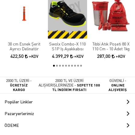
30 cm Esnek Şerit
Swolx Combo-X 110
Tıbbi Atık Poşeti 80 X
Ayırıcı Delinatör
S1P Iş Ayakkabısı
110 Cm - 10 Adet 1kg
422,50
4.399,29
287,00
+KDV
+KDV
+KDV
2000 TL ÜZERİ -
2000 TL VE ÜZERİ
GÜVENLİ -
ÜCRETSİZ
ALIŞVERİŞLERİNİZDE -
SEPETTE 100
ONLINE
KARGO
TL İNDİRİM FIRSATI
ALIŞVERİŞ
Popüler Linkler
Pazaryerlerimiz
ÖDEME