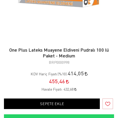
One Plus Lateks Muayene Eldiveni Pudralı 100 lü
Paket - Medium
BRP0000998
414,05
KDV Hariç Fiyatı (
%10
):
455,46
Havale Fiyatı:
432,68
SEPETE EKLE