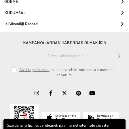
ÖDEME
KURUMSAL
İş Güvenliği Rehberi
KAMPANYALARDAN HABERDAR OLMAK İÇİN
Gizlilik politikasını
okudum ve elektronik posta almayı kabul
ediyorum.
Download on the
Download on
App Store
Google play
Size daha iyi hizmet verebilmek için internet sitemizde çerezler