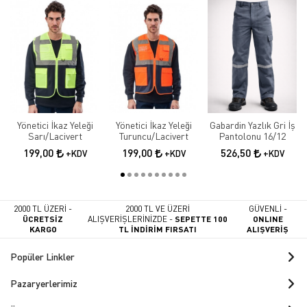
Yönetici İkaz Yeleği
Yönetici İkaz Yeleği
Gabardin Yazlık Gri İş
Sarı/Lacivert
Turuncu/Lacivert
Pantolonu 16/12
199,00
199,00
526,50
+KDV
+KDV
+KDV
2000 TL ÜZERİ -
2000 TL VE ÜZERİ
GÜVENLİ -
ÜCRETSİZ
ALIŞVERİŞLERİNİZDE -
SEPETTE 100
ONLINE
KARGO
TL İNDİRİM FIRSATI
ALIŞVERİŞ
Popüler Linkler
Pazaryerlerimiz