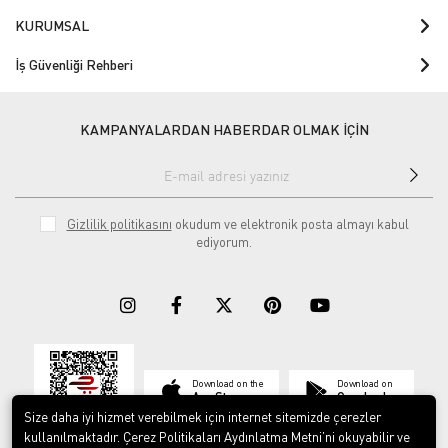
KURUMSAL
İş Güvenliği Rehberi
KAMPANYALARDAN HABERDAR OLMAK İÇİN
Gizlilik politikasını
okudum ve elektronik posta almayı kabul
ediyorum.
Download on the
Download on
App Store
Google play
Size daha iyi hizmet verebilmek için internet sitemizde çerezler
kullanılmaktadır. Çerez Politikaları Aydınlatma Metni’ni okuyabilir ve