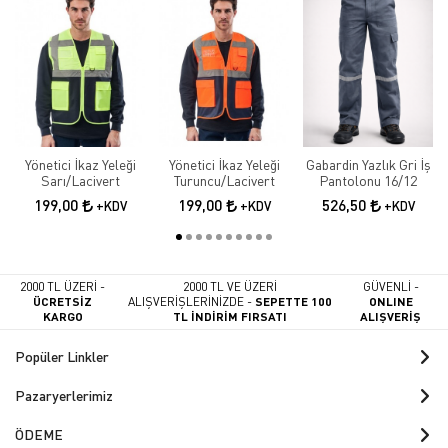
Yönetici İkaz Yeleği
Yönetici İkaz Yeleği
Gabardin Yazlık Gri İş
Sarı/Lacivert
Turuncu/Lacivert
Pantolonu 16/12
199,00
199,00
526,50
+KDV
+KDV
+KDV
2000 TL ÜZERİ -
2000 TL VE ÜZERİ
GÜVENLİ -
ÜCRETSİZ
ALIŞVERİŞLERİNİZDE -
SEPETTE 100
ONLINE
KARGO
TL İNDİRİM FIRSATI
ALIŞVERİŞ
Popüler Linkler
Pazaryerlerimiz
ÖDEME