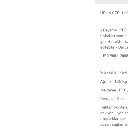
ÜRÜN ÖZELLİK
- Dayanıklı PPC
levhaları monte e
göz Reflektör s
edilebilir.- Dar
- ISO 9001: 200
Yükseklik : Koni
Ağırlık : 1.65 Kg
Malzeme : PPC 
Genişlik : Koni 
Reklam konileri,
çok yönlü yönlend
otoparklar, şant
düzeni sağlamak i