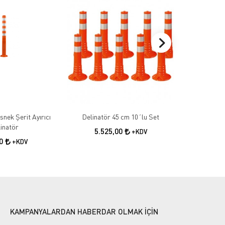
nek Şerit Ayırıcı
Delinatör 45 cm 10´lu Set
Delinatö
inatör
5.525,00
7.8
+KDV
00
+KDV
KAMPANYALARDAN HABERDAR OLMAK İÇİN