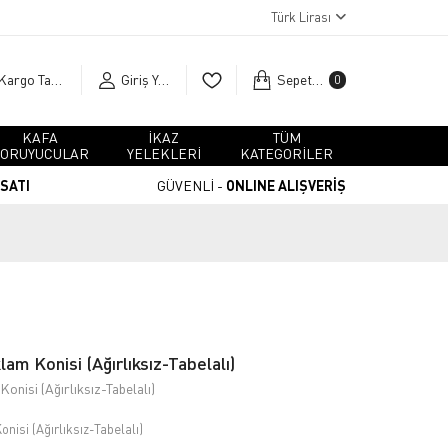
Türk Lirası
Kargo Takip
Giriş Yap
Sepetim
0
KAFA
İKAZ
TÜM
ORUYUCULAR
YELEKLERİ
KATEGORİLER
RSATI
GÜVENLİ -
ONLINE ALIŞVERİŞ
am Konisi (Ağırlıksız-Tabelalı)
onisi (Ağırlıksız-Tabelalı)
nisi (Ağırlıksız-Tabelalı)