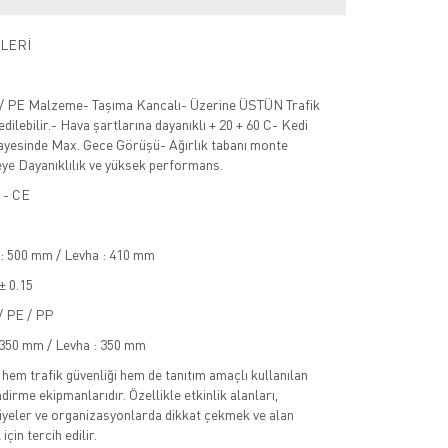
LERİ
 / PE Malzeme- Taşıma Kancalı- Üzerine ÜSTÜN Trafik
dilebilir.- Hava şartlarına dayanıklı + 20 + 60 C- Kedi
ayesinde Max. Gece Görüşü- Ağırlık tabanı monte
beye Dayanıklılık ve yüksek performans.
8 - CE
 : 500 mm / Levha : 410 mm
 ± 0.15
/ PE / PP
: 350 mm / Levha : 350 mm
 hem trafik güvenliği hem de tanıtım amaçlı kullanılan
irme ekipmanlarıdır. Özellikle etkinlik alanları,
iyeler ve organizasyonlarda dikkat çekmek ve alan
çin tercih edilir.