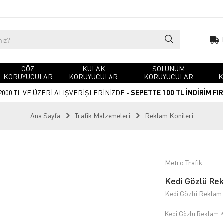
GÖZ
KULAK
SOLUNUM
KORUYUCULAR
KORUYUCULAR
KORUYUCULAR
K
2000 TL VE ÜZERİ ALIŞVERİŞLERİNİZDE -
SEPETTE 100 TL İNDİRİM FI
Ana Sayfa
Trafik Malzemeleri
Reklam Konileri
Metro Trafik
Kedi Gözlü Rekl
Kedi Gözlü Reklam K
Kedi Gözlü Reklam Ko