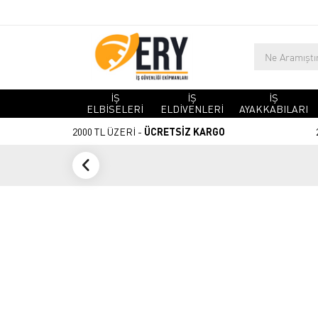
İŞ
İŞ
İŞ
ELBİSELERİ
ELDİVENLERİ
AYAKKABILARI
2000 TL ÜZERİ -
ÜCRETSİZ KARGO