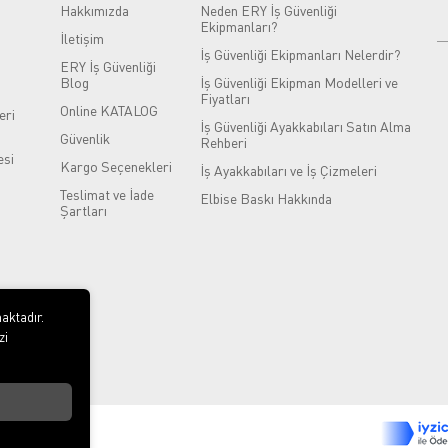
Hakkımızda
Neden ERY İş Güvenliği
Ekipmanları?
İletişim
İş Güvenliği Ekipmanları Nelerdir?
ERY İş Güvenliği
Blog
İş Güvenliği Ekipman Modelleri ve
Fiyatları
Online KATALOG
eri
İş Güvenliği Ayakkabıları Satın Alma
Güvenlik
Rehberi
si
Kargo Seçenekleri
İş Ayakkabıları ve İş Çizmeleri
Teslimat ve İade
Elbise Baskı Hakkında
Şartları
aktadır.
zi