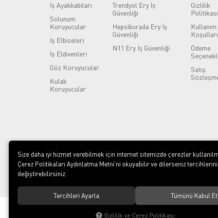
İş Ayakkabıları
Trendyol Ery İş
Gizlilik
Güvenliği
Politikası
Solunum
Koruyucular
Hepsiburada Ery İş
Kullanım
Güvenliği
Koşulları
İş Elbiseleri
N11 Ery İş Güvenliği
Ödeme
İş Eldivenleri
Seçenekl
Göz Koruyucular
Satış
Sözleşme
Kulak
Koruyucular
Size daha iyi hizmet verebilmek için internet sitemizde çerezler kullanılm
Çerez Politikaları Aydınlatma Metni’ni okuyabilir ve dilerseniz tercihlerini
değiştirebilirsiniz.
Tercihleri Ayarla
Tümünü Kabul Et
© 2023
ERY İş Güvenliği Ekipmanları
. Tüm hakları saklıdır.
Gizlilik ve Çerez Politikası