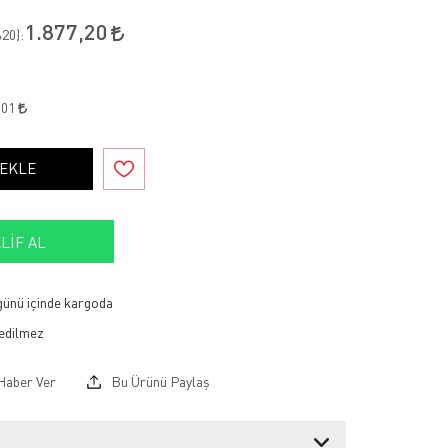
1.877,20
20
):
,01
 EKLE
LIF AL
 günü içinde kargoda
Haber Ver
Bu Ürünü Paylaş