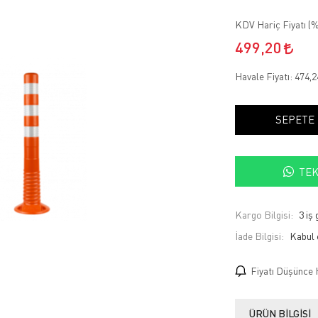
KDV Hariç Fiyatı (
%
499,20
Havale Fiyatı:
474,
SEPETE
TEK
Kargo Bilgisi:
3 iş
İade Bilgisi:
Fiyatı Düşünce 
ÜRÜN BILGISI