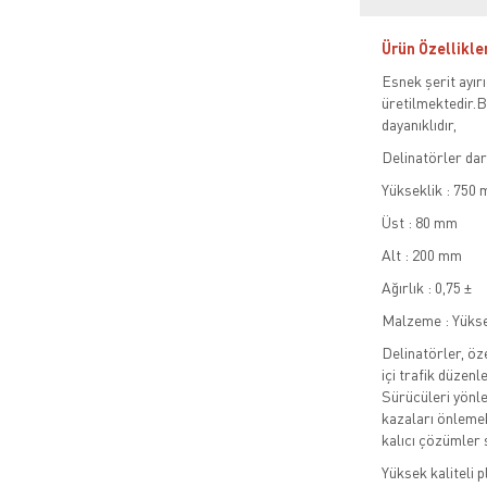
Ürün Özellikle
Esnek şerit ayır
üretilmektedir.B
dayanıklıdır,
Delinatörler dar
Yükseklik : 750
Üst : 80 mm
Alt : 200 mm
Ağırlık : 0,75 ±
Malzeme : Yükse
Delinatörler, öze
içi trafik düzen
Sürücüleri yönle
kazaları önlemek
kalıcı çözümler 
Yüksek kaliteli 