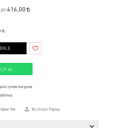
416,00
20
):
24
 EKLE
LIF AL
 günü içinde kargoda
Haber Ver
Bu Ürünü Paylaş