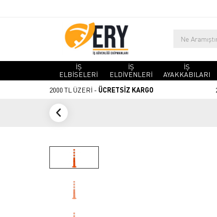
İŞ
İŞ
İŞ
ELBİSELERİ
ELDİVENLERİ
AYAKKABILARI
2000 TL ÜZERİ -
ÜCRETSİZ KARGO