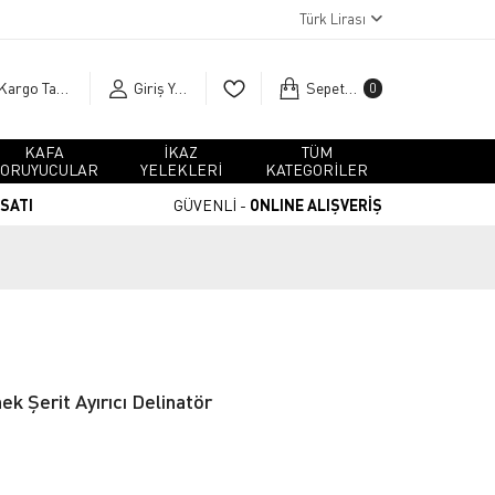
Türk Lirası
Kargo Takip
Giriş Yap
Sepetim
0
KAFA
İKAZ
TÜM
ORUYUCULAR
YELEKLERİ
KATEGORİLER
RSATI
GÜVENLİ -
ONLINE ALIŞVERİŞ
k Şerit Ayırıcı Delinatör