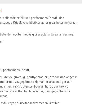
ri
ıcı delinatörler Yüksek performans Plastik den
u sayede Küçük veya büyük araçların darbelerine karışı
belerden etkilenmediği gibi araçlara da zarar vermez.
 mm
k performans Plastik
llikle yol güvenliği, şantiye alanları, otoparklar ve şehir
lemelerinde vazgeçilmez ekipmanlar arasında yer alır.
ndirmek, riskli bölgeleri belirgin hale getirmek ve
 amacıyla kullanılan bu ürünler, hem geçici hem de
sunar.
plastik veya poliüretan malzemeden üretilen