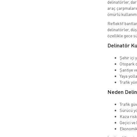
delinatörler, dar
araç çarpmaların
ömürlü kullanım 
Reflektif bantl
delinatörler, düş
özellikle gece sü
Delinatör Ku
Şehir içi 
Otopark 
Şantiye v
Yaya yolla
Trafik yö
Neden Delina
Trafik güv
Sürücü yö
Kaza riski
Geçici ve
Ekonomik