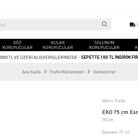
GÖZ
KULAK
SOLUNUM
KORUYUCULAR
KORUYUCULAR
KORUYUCULAR
K
2000 TL VE ÜZERİ ALIŞVERİŞLERİNİZDE -
SEPETTE 100 TL İNDİRİM FI
Ana Sayfa
Trafik Malzemeleri
Delinatörler
Metro Trafik
EKO 75 cm Esne
75CM
Delinatör 75 cm