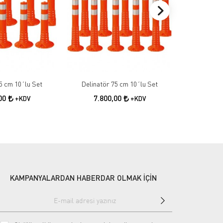
5 cm 10´lu Set
Delinatör 75 cm 10´lu Set
100 cm E
,00
7.800,00
+KDV
+KDV
52
KAMPANYALARDAN HABERDAR OLMAK İÇİN