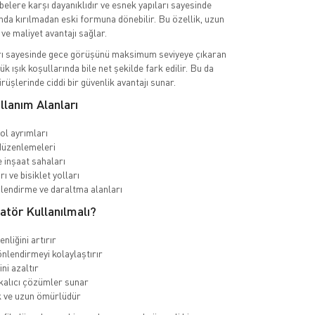
belere karşı dayanıklıdır ve esnek yapıları sayesinde
da kırılmadan eski formuna dönebilir. Bu özellik, uzun
ve maliyet avantajı sağlar.
arı sayesinde gece görüşünü maksimum seviyeye çıkaran
ük ışık koşullarında bile net şekilde fark edilir. Bu da
rüşlerinde ciddi bir güvenlik avantajı sunar.
llanım Alanları
yol ayrımları
düzenlemeleri
e inşaat sahaları
rı ve bisiklet yolları
nlendirme ve daraltma alanları
tör Kullanılmalı?
enliğini artırır
nlendirmeyi kolaylaştırır
ni azaltır
 kalıcı çözümler sunar
 ve uzun ömürlüdür