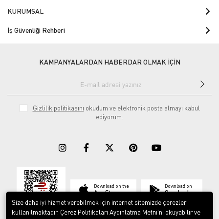
KURUMSAL
İş Güvenliği Rehberi
KAMPANYALARDAN HABERDAR OLMAK İÇİN
Gizlilik politikasını
okudum ve elektronik posta almayı kabul
ediyorum.
Download on the
Download on
App Store
Google play
Size daha iyi hizmet verebilmek için internet sitemizde çerezler
kullanılmaktadır. Çerez Politikaları Aydınlatma Metni’ni okuyabilir ve