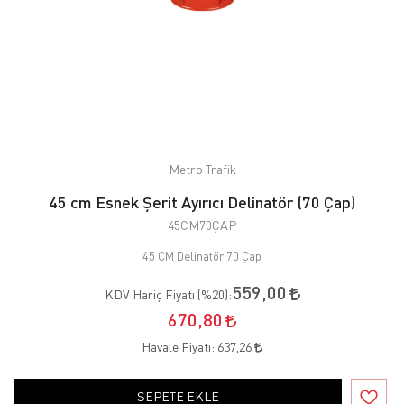
Metro Trafik
45 cm Esnek Şerit Ayırıcı Delinatör (70 Çap)
45CM70ÇAP
45 CM Delinatör 70 Çap
559,00
KDV Hariç Fiyatı (
%20
):
670,80
Havale Fiyatı:
637,26
SEPETE EKLE