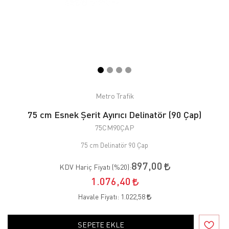
Metro Trafik
75 cm Esnek Şerit Ayırıcı Delinatör (90 Çap)
75CM90ÇAP
75 cm Delinatör 90 Çap
897,00
KDV Hariç Fiyatı (
%20
):
1.076,40
Havale Fiyatı:
1.022,58
SEPETE EKLE