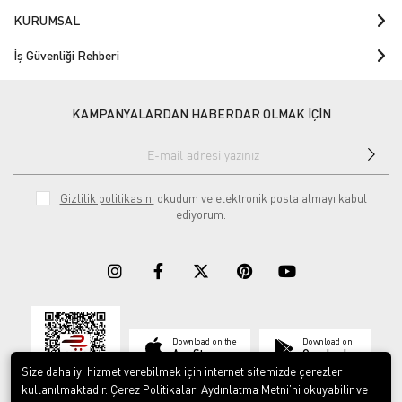
KURUMSAL
İş Güvenliği Rehberi
KAMPANYALARDAN HABERDAR OLMAK İÇİN
Gizlilik politikasını
okudum ve elektronik posta almayı kabul
ediyorum.
Download on the
Download on
App Store
Google play
Size daha iyi hizmet verebilmek için internet sitemizde çerezler
kullanılmaktadır. Çerez Politikaları Aydınlatma Metni’ni okuyabilir ve