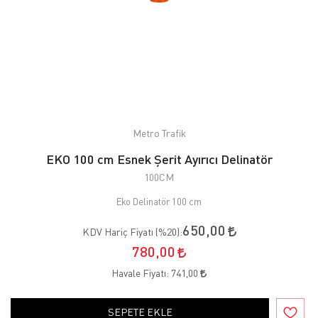
Metro Trafik
EKO 100 cm Esnek Şerit Ayırıcı Delinatör
100CM
Eko Delinatör 100 cm
650,00
KDV Hariç Fiyatı (
%20
):
780,00
Havale Fiyatı:
741,00
SEPETE EKLE