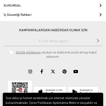
KURUMSAL
İş Güvenliği Rehberi
KAMPANYALARDAN HABERDAR OLMAK İÇİN
Gizlilik politikasını
okudum ve elektronik posta almayı kabul
ediyorum.
Download on the
Download on
App Store
Google play
Size daha iyi hizmet verebilmek için internet sitemizde çerezler
kullanılmaktadır. Çerez Politikaları Aydınlatma Metni’ni okuyabilir ve