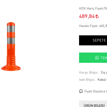
KDV Hariç Fiyatı (
%
489,84
Havale Fiyatı:
465,
SEPETE
TEK
Kargo Bilgisi:
3 iş
İade Bilgisi:
Fiyatı Düşünce 
ÜRÜN BILGISI