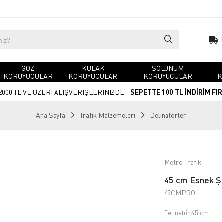
GÖZ
KULAK
SOLUNUM
KORUYUCULAR
KORUYUCULAR
KORUYUCULAR
K
2000 TL VE ÜZERİ ALIŞVERİŞLERİNİZDE -
SEPETTE 100 TL İNDİRİM FI
Ana Sayfa
Trafik Malzemeleri
Delinatörler
Metro Trafik
45 cm Esnek Şer
45CMPRO
Delinatör 45 cm