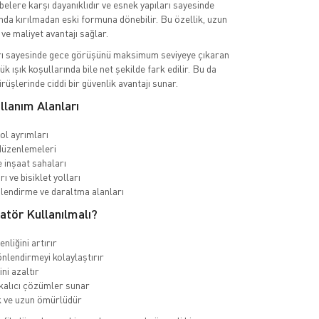
belere karşı dayanıklıdır ve esnek yapıları sayesinde
da kırılmadan eski formuna dönebilir. Bu özellik, uzun
ve maliyet avantajı sağlar.
arı sayesinde gece görüşünü maksimum seviyeye çıkaran
ük ışık koşullarında bile net şekilde fark edilir. Bu da
rüşlerinde ciddi bir güvenlik avantajı sunar.
llanım Alanları
yol ayrımları
düzenlemeleri
e inşaat sahaları
rı ve bisiklet yolları
nlendirme ve daraltma alanları
tör Kullanılmalı?
enliğini artırır
nlendirmeyi kolaylaştırır
ni azaltır
 kalıcı çözümler sunar
 ve uzun ömürlüdür