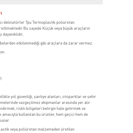
ri
ıcı delinatörler Tpu Termoplastik poliüretan
tilmektedir.Bu sayede Küçük veya büyük araçların
ı dayanıklıdır,
belerden etkilenmediği gibi araçlara da zarar vermez.
 mm
.1
llikle yol güvenliği, şantiye alanları, otoparklar ve şehir
lemelerinde vazgeçilmez ekipmanlar arasında yer alır.
ndirmek, riskli bölgeleri belirgin hale getirmek ve
 amacıyla kullanılan bu ürünler, hem geçici hem de
sunar.
plastik veya poliüretan malzemeden üretilen