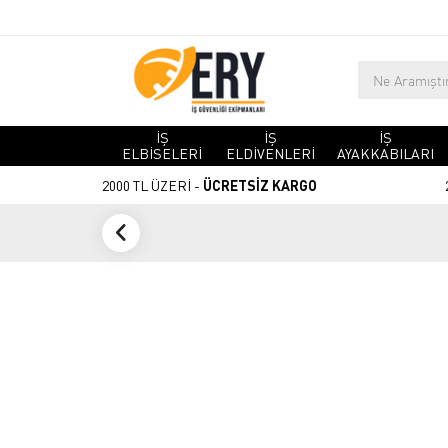
İŞ
İŞ
İŞ
ELBİSELERİ
ELDİVENLERİ
AYAKKABILARI
2000 TL ÜZERİ -
ÜCRETSİZ KARGO