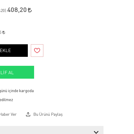
408,20
20
):
35
 EKLE
LIF AL
 günü içinde kargoda
Haber Ver
Bu Ürünü Paylaş