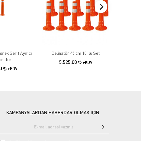
nek Şerit Ayırıcı
Delinatör 45 cm 10´lu Set
Delinatö
inatör
5.525,00
7.8
+KDV
00
+KDV
KAMPANYALARDAN HABERDAR OLMAK İÇİN