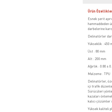
Ürün Özellikle
Esnek şerit ayır
hammaddeden üre
darbelerine karış
Delinatörler dar
Yükseklik : 450
Üst : 80 mm
Alt : 200 mm
Ağırlık : 0.80 ± 0
Malzeme : TPU
Delinatörler, öze
içi trafik düzen
Sürücüleri yönle
kazaları önlemek
kalıcı çözümler 
Yüksek kaliteli 