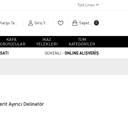
Türk Lirası
Kargo Takip
Giriş Yap
Sepetim
0
KAFA
İKAZ
TÜM
ORUYUCULAR
YELEKLERİ
KATEGORİLER
RSATI
GÜVENLİ -
ONLINE ALIŞVERİŞ
it Ayırıcı Delinatör