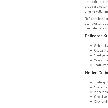
delinatörler, dar
araç çarpmaların
ömürlü kullanım 
Reflektif bantl
delinatörler, düş
özellikle gece sü
Delinatör Ku
Şehir içi 
Otopark 
Şantiye v
Yaya yolla
Trafik yö
Neden Delina
Trafik güv
Sürücü yö
Kaza riski
Geçici ve
Ekonomik