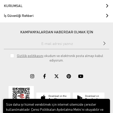
KURUMSAL
İş Güvenliği Rehberi
KAMPANYALARDAN HABERDAR OLMAK İÇİN
Gizlilik politikasını
okudum ve elektronik posta almayı kabul
ediyorum.
Download on the
Download on
App Store
Google play
Size daha iyi hizmet verebilmek için internet sitemizde çerezler
kullanılmaktadır. Çerez Politikaları Aydınlatma Metni’ni okuyabilir ve