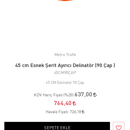
Metro Trafik
45 cm Esnek Şerit Ayırıcı Delinatör (90 Çap )
45CM90ÇAP
45 CM Delinatör 90 Çap
637,00
KDV Hariç Fiyatı (
%20
):
764,40
Havale Fiyatı:
726,18
SEPETE EKLE