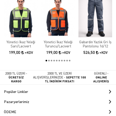
Yönetici İkaz Yeleği
Yönetici İkaz Yeleği
Gabardin Yazlık Gri İş
Sarı/Lacivert
Turuncu/Lacivert
Pantolonu 16/12
199,00
199,00
526,50
+KDV
+KDV
+KDV
2000 TL ÜZERİ -
2000 TL VE ÜZERİ
GÜVENLİ -
ÜCRETSİZ
ALIŞVERİŞLERİNİZDE -
SEPETTE 100
ONLINE
KARGO
TL İNDİRİM FIRSATI
ALIŞVERİŞ
Popüler Linkler
Pazaryerlerimiz
ÖDEME