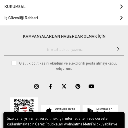
KURUMSAL
İş Güvenliği Rehberi
KAMPANYALARDAN HABERDAR OLMAK İÇİN
Gizlilik politikasını
okudum ve elektronik posta almayı kabul
ediyorum.
Download on the
Download on
App Store
Google play
Size daha iyi hizmet verebilmek için internet sitemizde çerezler
kullanılmaktadır. Çerez Politikaları Aydınlatma Metni’ni okuyabilir ve