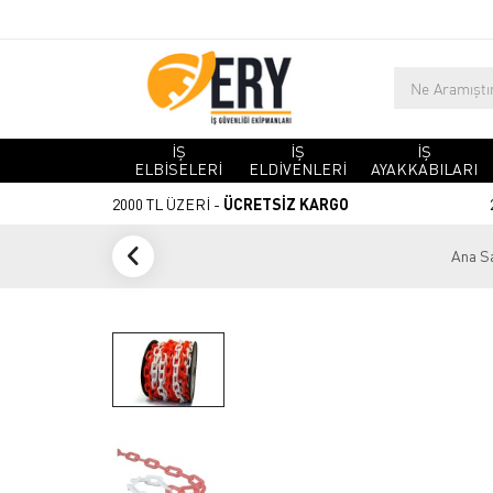
İŞ
İŞ
İŞ
ELBİSELERİ
ELDİVENLERİ
AYAKKABILARI
2000 TL ÜZERİ -
ÜCRETSİZ KARGO
Ana S