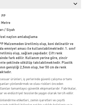
PP
 Metre
 / Siyah
el naylon amlabajlama
; PP Malzemeden üretilmiş olup, koni delinatör ve
a emniyet amacı ile kullanılabilmektedir. 1. sınıf
tilmiş olup, sağlam yapıdadır. Çift renk
inde fark edilir. Kullanım yerine göre, zincir
nte şeklinde sökülüp takılabilmektedir. Plastik
ının genişliği 2,5mm olup, her 50 cm de renk
aktadır.
sesuar ürünleri, iş yerlerinde güvenli çalışma ortamı
şanları yönlendirmek ve olası riskleri önceden
llanılan tamamlayıcı güvenlik ekipmanlarıdır. Fabrikalar,
ar ve endüstriyel tesislerde yaygın olarak tercih edilir.
yönlendirme etiketleri, zemin işaretleri ve çeşitli
inde tehlikeli bölgeler net bir şekilde belirlenir ve iş