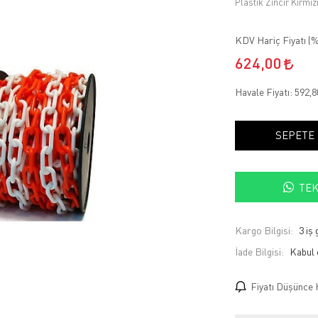
Plastik Zincir Kırmız
KDV Hariç Fiyatı (
%
624,00
Havale Fiyatı:
592,
SEPETE
TEK
Kargo Bilgisi:
3 iş
İade Bilgisi:
Fiyatı Düşünce 