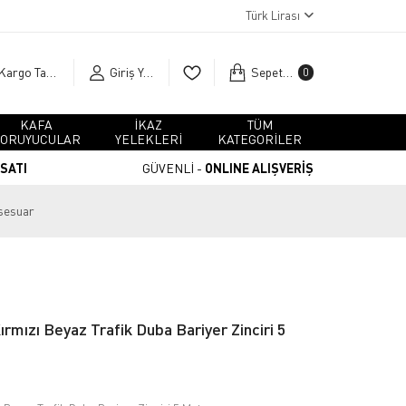
Türk Lirası
Kargo Takip
Giriş Yap
Sepetim
0
KAFA
İKAZ
TÜM
ORUYUCULAR
YELEKLERİ
KATEGORİLER
RSATI
GÜVENLİ -
ONLINE ALIŞVERİŞ
sesuar
Kırmızı Beyaz Trafik Duba Bariyer Zinciri 5