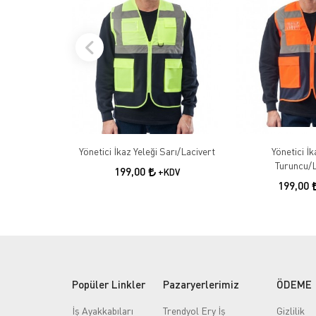
Yönetici İkaz Yeleği Sarı/Lacivert
Yönetici İk
Turuncu/L
199,00
+KDV
199,00
Popüler Linkler
Pazaryerlerimiz
ÖDEME
İş Ayakkabıları
Trendyol Ery İş
Gizlilik