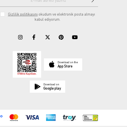
Gizlilik politikasını
okudum ve elektronik posta almayı
kabul ediyorum.
Download on the
App Store
Download on
Google play