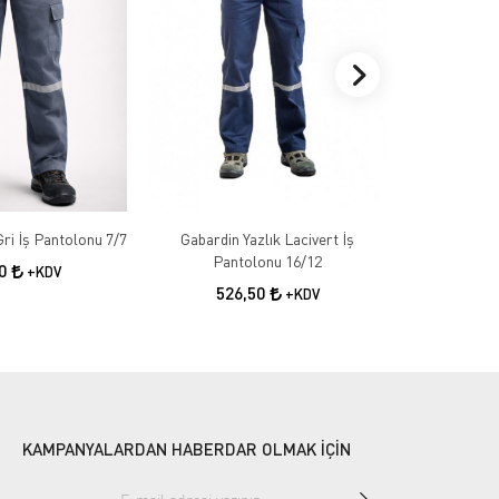
Gabardin Kışlık Gri İş Pantolonu 7/7
Gabardin Yazlık Lacivert İş
Gabardin 
Pantolonu 16/12
50
+KDV
526,50
55
+KDV
KAMPANYALARDAN HABERDAR OLMAK İÇİN