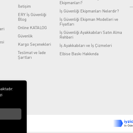
Ekipmanları?
İletişim
İş Güvenliği Ekipmanları Nelerdir?
ERY İş Güvenliği
Blog
İş Güvenliği Ekipman Modelleri ve
Fiyatları
Online KATALOG
eri
İş Güvenliği Ayakkabıları Satın Alma
Güvenlik
Rehberi
si
Kargo Seçenekleri
İş Ayakkabıları ve İş Çizmeleri
Teslimat ve İade
Elbise Baskı Hakkında
Şartları
aktadır.
zi