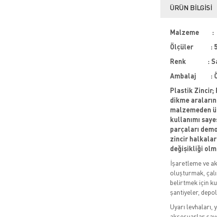
ÜRÜN BILGISI
Malzeme :
Ölçüler : 5
Renk : Sarı
Ambalaj : Öz
Plastik Zincir
dikme aralarınd
malzemeden üre
kullanımı sayes
parçaları demo
zincir halkalar
değişikliği olm
İşaretleme ve ak
oluşturmak, çalı
belirtmek için ku
şantiyeler, depol
Uyarı levhaları, 
aksesuarlar sayes