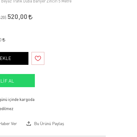
ı Beyaz Trafik Duba Bariyer Zinciri 5 Metre
520,00
20
):
80
 EKLE
LIF AL
 günü içinde kargoda
Haber Ver
Bu Ürünü Paylaş