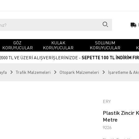
GÖZ
KULAK
SOLUNUM
KORUYUCULAR
KORUYUCULAR
KORUYUCULAR
K
2000 TL VE ÜZERİ ALIŞVERİŞLERİNİZDE -
SEPETTE 100 TL İNDİRİM FI
ayfa
Trafik Malzemeleri
Otopark Malzemeleri
İşaretleme & Ak
ERY
Plastik Zincir 
Metre
9226