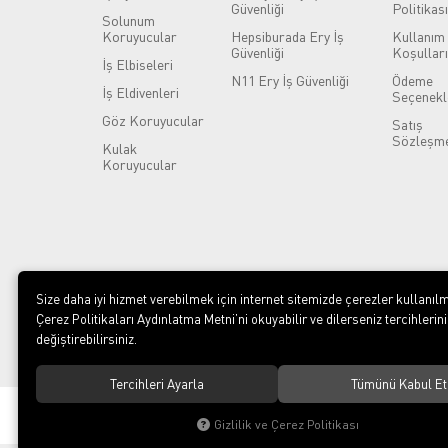
Güvenliği
Politikası
Solunum
Koruyucular
Hepsiburada Ery İş
Kullanım
Güvenliği
Koşulları
İş Elbiseleri
N11 Ery İş Güvenliği
Ödeme
İş Eldivenleri
Seçenekl
Göz Koruyucular
Satış
Sözleşme
Kulak
Koruyucular
Size daha iyi hizmet verebilmek için internet sitemizde çerezler kullanılm
Çerez Politikaları Aydınlatma Metni’ni okuyabilir ve dilerseniz tercihlerini
değiştirebilirsiniz.
Tercihleri Ayarla
Tümünü Kabul Et
© 2023
ERY İş Güvenliği Ekipmanları
. Tüm hakları saklıdır.
Gizlilik ve Çerez Politikası