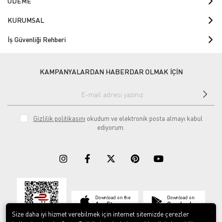
ÖDEME
KURUMSAL
İş Güvenliği Rehberi
KAMPANYALARDAN HABERDAR OLMAK İÇİN
Gizlilik politikasını
okudum ve elektronik posta almayı kabul
ediyorum.
Download on the
Download on
App Store
Google play
Size daha iyi hizmet verebilmek için internet sitemizde çerezler