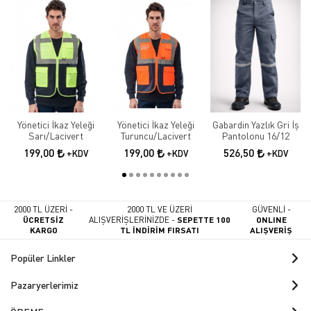
Yönetici İkaz Yeleği
Yönetici İkaz Yeleği
Gabardin Yazlık Gri İş
Sarı/Lacivert
Turuncu/Lacivert
Pantolonu 16/12
199,00
199,00
526,50
+KDV
+KDV
+KDV
2000 TL ÜZERİ -
2000 TL VE ÜZERİ
GÜVENLİ -
ÜCRETSİZ
ALIŞVERİŞLERİNİZDE -
SEPETTE 100
ONLINE
KARGO
TL İNDİRİM FIRSATI
ALIŞVERİŞ
Popüler Linkler
Pazaryerlerimiz