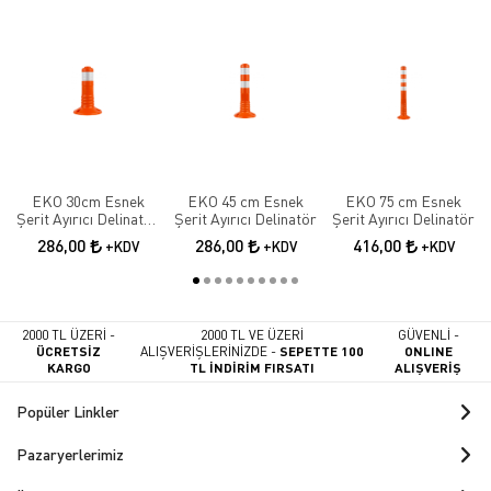
EKO 30cm Esnek
EKO 45 cm Esnek
EKO 75 cm Esnek
Şerit Ayırıcı Delinatör
Şerit Ayırıcı Delinatör
Şerit Ayırıcı Delinatör
Esnek Şerit Ayırıcı
286,00
286,00
416,00
+KDV
+KDV
+KDV
2000 TL ÜZERİ -
2000 TL VE ÜZERİ
GÜVENLİ -
ÜCRETSİZ
ALIŞVERİŞLERİNİZDE -
SEPETTE 100
ONLINE
KARGO
TL İNDİRİM FIRSATI
ALIŞVERİŞ
Popüler Linkler
Pazaryerlerimiz