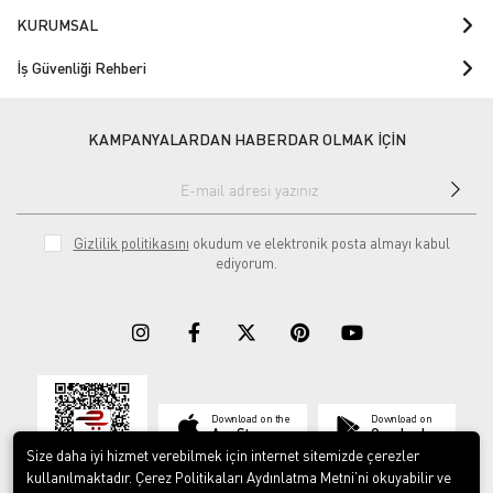
KURUMSAL
İş Güvenliği Rehberi
KAMPANYALARDAN HABERDAR OLMAK İÇİN
Gizlilik politikasını
okudum ve elektronik posta almayı kabul
ediyorum.
Download on the
Download on
App Store
Google play
Size daha iyi hizmet verebilmek için internet sitemizde çerezler
kullanılmaktadır. Çerez Politikaları Aydınlatma Metni’ni okuyabilir ve