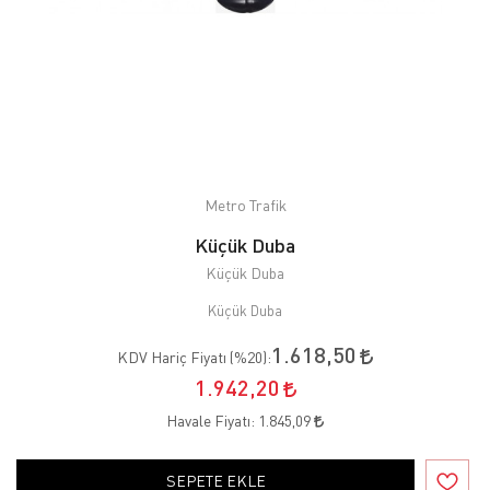
Metro Trafik
Küçük Duba
Küçük Duba
Küçük Duba
1.618,50
KDV Hariç Fiyatı (
%20
):
1.942,20
Havale Fiyatı:
1.845,09
SEPETE EKLE