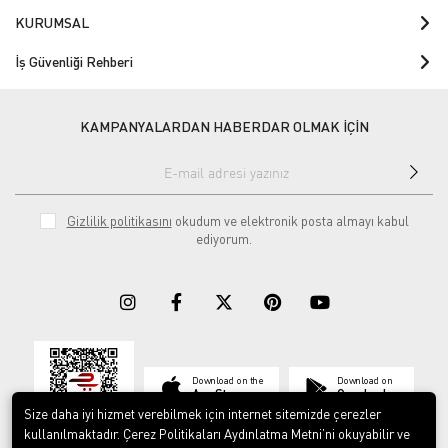
KURUMSAL
İş Güvenliği Rehberi
KAMPANYALARDAN HABERDAR OLMAK İÇİN
Gizlilik politikasını
okudum ve elektronik posta almayı kabul
ediyorum.
Download on the
Download on
App Store
Google play
Size daha iyi hizmet verebilmek için internet sitemizde çerezler
kullanılmaktadır. Çerez Politikaları Aydınlatma Metni’ni okuyabilir ve