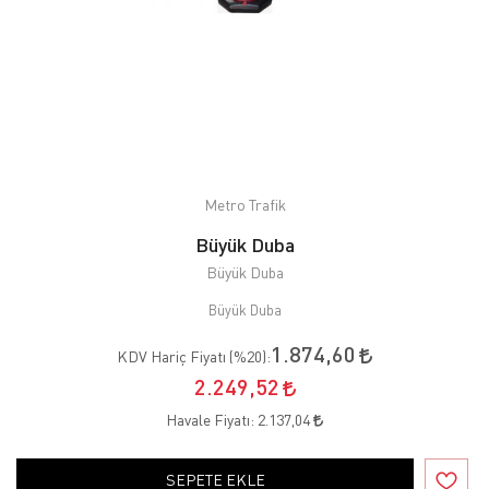
Metro Trafik
Büyük Duba
Büyük Duba
Büyük Duba
1.874,60
KDV Hariç Fiyatı (
%20
):
2.249,52
Havale Fiyatı:
2.137,04
SEPETE EKLE