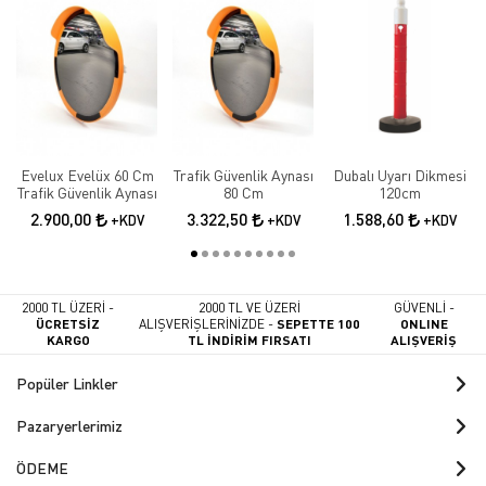
Evelux Evelüx 60 Cm
Trafik Güvenlik Aynası
Dubalı Uyarı Dikmesi
Trafik Güvenlik Aynası
80 Cm
120cm
2.900,00
3.322,50
1.588,60
+KDV
+KDV
+KDV
2000 TL ÜZERİ -
2000 TL VE ÜZERİ
GÜVENLİ -
ÜCRETSİZ
ALIŞVERİŞLERİNİZDE -
SEPETTE 100
ONLINE
KARGO
TL İNDİRİM FIRSATI
ALIŞVERİŞ
Popüler Linkler
Pazaryerlerimiz
ÖDEME