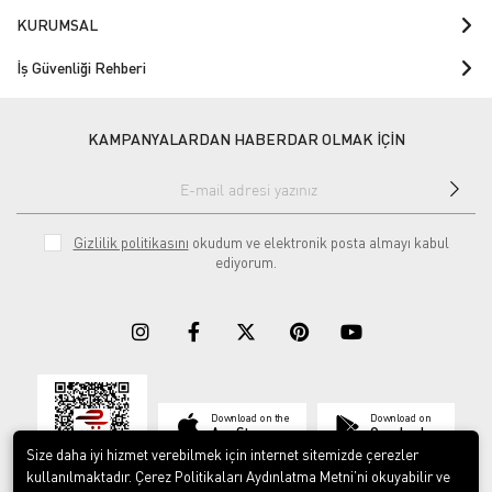
KURUMSAL
İş Güvenliği Rehberi
KAMPANYALARDAN HABERDAR OLMAK İÇİN
Gizlilik politikasını
okudum ve elektronik posta almayı kabul
ediyorum.
Download on the
Download on
App Store
Google play
Size daha iyi hizmet verebilmek için internet sitemizde çerezler
kullanılmaktadır. Çerez Politikaları Aydınlatma Metni’ni okuyabilir ve