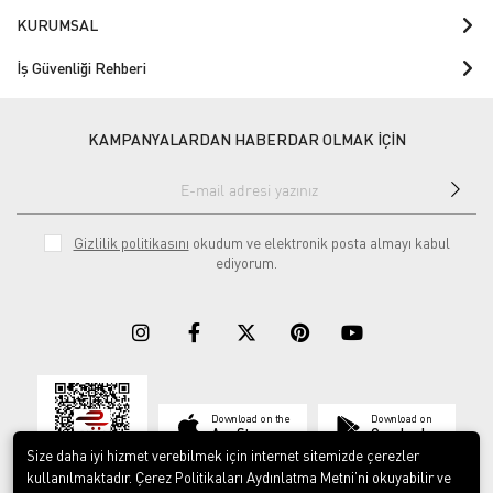
KURUMSAL
İş Güvenliği Rehberi
KAMPANYALARDAN HABERDAR OLMAK İÇİN
Gizlilik politikasını
okudum ve elektronik posta almayı kabul
ediyorum.
Download on the
Download on
App Store
Google play
Size daha iyi hizmet verebilmek için internet sitemizde çerezler
kullanılmaktadır. Çerez Politikaları Aydınlatma Metni’ni okuyabilir ve