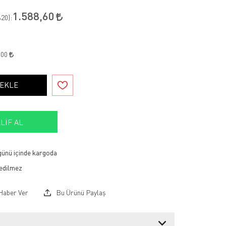
1.588,60
20
):
,00
 EKLE
LIF AL
 günü içinde kargoda
Haber Ver
Bu Ürünü Paylaş