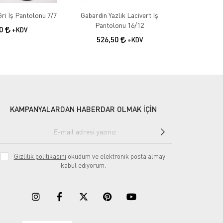
Gabardin Kışlık Gri İş Pantolonu 7/7
Gabardin Yazlık Lacivert İş
Gabardin 
Pantolonu 16/12
50
+KDV
526,50
55
+KDV
KAMPANYALARDAN HABERDAR OLMAK İÇİN
Gizlilik politikasını
okudum ve elektronik posta almayı
kabul ediyorum.