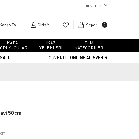
Türk Lirası
Kargo Takip
Giriş Yap
Sepetim
0
KAFA
İKAZ
TÜM
ORUYUCULAR
YELEKLERİ
KATEGORİLER
RSATI
GÜVENLİ -
ONLINE ALIŞVERİŞ
Mavi 50cm
0cm