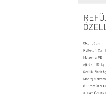
REFÜJ
ÖZEL
Ölçü: 50 cm
Reflektif : Cam 
Malzeme: PE
Ağırlık: 1.50 kg
Özellik: Zincir 
Montaj Malzeme
Ø 18 mm Özel Dü
3 Takım Ücretsiz