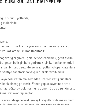
ICI DUBA KULLANILDIĞI YERLER
yoğun olduğu yollarda,
girişlerinde,
anları
dıyla,
zleri ve otoparklarda yönlendirme maksadıyla araç
ı ve ikaz amaçlı kullanılmaktadır.
raç trafiğini güvenli şekilde yönlendirmek, şerit ayrımı
bölgeleri belirgin hale getirmek için kullanılan en etkili
ından biridir. Özellikle şehir içi yollar, otopark alanları,
e şantiye sahalarında yaygın olarak tercih edilir.
k veya poliüretan malzemeden üretilen refüj dubaları,
yüksek direnç gösterir. Esnek yapısı sayesinde araç
ılmaz, eğilerek eski formuna döner. Bu da uzun ömürlü
k maliyet avantajı sağlar.
rı sayesinde gece ve düşük ışık koşullarında maksimum
. Bu özellik, sürücülerin yönlendirmeleri daha net