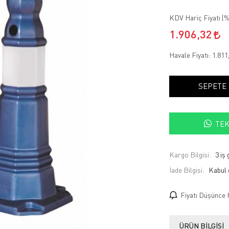
KDV Hariç Fiyatı (
%
1.906,32
Havale Fiyatı:
1.811
SEPETE
TEK
Kargo Bilgisi:
3 iş
İade Bilgisi:
Fiyatı Düşünce 
ÜRÜN BILGISI