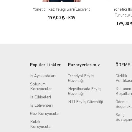
Yönetici İkaz Yeleği Sarı/Lacivert
Yönetici İk
Turuncu/L
199,00
+KDV
199,00
Popüler Linkler
Pazaryerlerimiz
ÖDEME
İş Ayakkabıları
Trendyol Ery İş
Gizlilik
Güvenliği
Politikası
Solunum
Koruyucular
Hepsiburada Ery İş
Kullanım
Güvenliği
Koşulları
İş Elbiseleri
N11 Ery İş Güvenliği
Ödeme
İş Eldivenleri
Seçenekl
Göz Koruyucular
Satış
Sözleşme
Kulak
Koruyucular