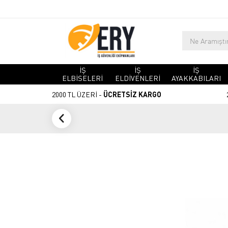
İŞ
İŞ
İŞ
ELBİSELERİ
ELDİVENLERİ
AYAKKABILARI
2000 TL ÜZERİ -
ÜCRETSİZ KARGO