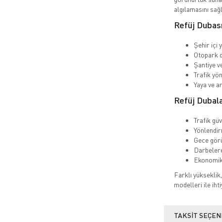
algılamasını sağ
Refüj Dubası
Şehir içi 
Otopark d
Şantiye v
Trafik yö
Yaya ve a
Refüj Dubala
Trafik güv
Yönlendir
Gece gör
Darbelere
Ekonomik
Farklı yükseklik,
modelleri ile iht
TAKSIT SEÇEN