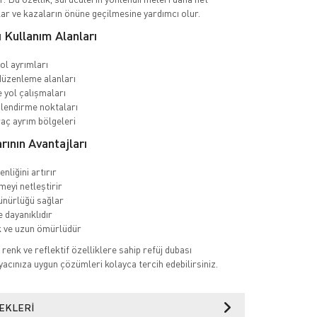
lar ve kazaların önüne geçilmesine yardımcı olur.
 Kullanım Alanları
yol ayrımları
üzenleme alanları
e yol çalışmaları
nlendirme noktaları
raç ayrım bölgeleri
rının Avantajları
enliğini artırır
meyi netleştirir
ünürlüğü sağlar
 dayanıklıdır
 ve uzun ömürlüdür
 renk ve reflektif özelliklere sahip refüj dubası
iyacınıza uygun çözümleri kolayca tercih edebilirsiniz.
EKLERI