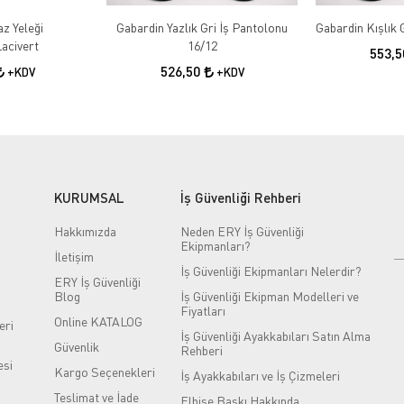
az Yeleği
Gabardin Yazlık Gri İş Pantolonu
acivert
16/12
553,
526,50
+KDV
+KDV
KURUMSAL
İş Güvenliği Rehberi
Hakkımızda
Neden ERY İş Güvenliği
Ekipmanları?
İletişim
İş Güvenliği Ekipmanları Nelerdir?
ERY İş Güvenliği
Blog
İş Güvenliği Ekipman Modelleri ve
Fiyatları
Online KATALOG
eri
İş Güvenliği Ayakkabıları Satın Alma
Güvenlik
Rehberi
si
Kargo Seçenekleri
İş Ayakkabıları ve İş Çizmeleri
Teslimat ve İade
Elbise Baskı Hakkında