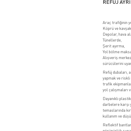
REFÜJ AYR
Araç trafiğinin 
Köprü ve kavşak 
Depolar, hava al
Tünellerde,
Şerit ayırma,
Yol bölme maksa
Alışveriş merke
sürücülerini uyar
Refüj dubaları, a
yapmak ve riskli 
trafik ekipmanlar
yol çalışmaları v
Dayanıklı plasti
darbelere karşı 
temaslarında kır
kullanım ve düşü
Reflektif bantla
görünürlük sunar