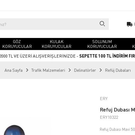
GÖZ
KULAK
SOLUNUM
KORUYUCULAR
KORUYUCULAR
KORUYUCULAR
K
2000 TL VE ÜZERİ ALIŞVERİŞLERİNİZDE -
SEPETTE 100 TL İNDİRİM FI
Ana Sayfa
Trafik Malzemeleri
Delinatörler
Refüj Dubaları
ERY
Refuj Dubası 
ERY10322
Refuj Dubası Mavi 5