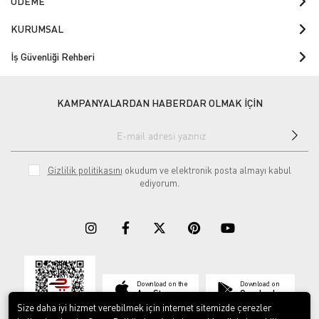
ÖDEME
KURUMSAL
İş Güvenliği Rehberi
KAMPANYALARDAN HABERDAR OLMAK İÇİN
Gizlilik politikasını
okudum ve elektronik posta almayı kabul
ediyorum.
Download on the
Download on
App Store
Google play
Size daha iyi hizmet verebilmek için internet sitemizde çerezler