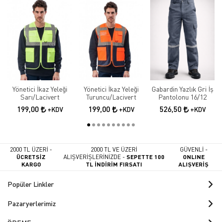
Yönetici İkaz Yeleği
Yönetici İkaz Yeleği
Gabardin Yazlık Gri İş
Sarı/Lacivert
Turuncu/Lacivert
Pantolonu 16/12
199,00
199,00
526,50
+KDV
+KDV
+KDV
2000 TL ÜZERİ -
2000 TL VE ÜZERİ
GÜVENLİ -
ÜCRETSİZ
ALIŞVERİŞLERİNİZDE -
SEPETTE 100
ONLINE
KARGO
TL İNDİRİM FIRSATI
ALIŞVERİŞ
Popüler Linkler
Pazaryerlerimiz