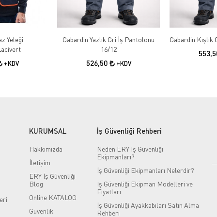
az Yeleği
Gabardin Yazlık Gri İş Pantolonu
acivert
16/12
553,
526,50
+KDV
+KDV
KURUMSAL
İş Güvenliği Rehberi
Hakkımızda
Neden ERY İş Güvenliği
Ekipmanları?
İletişim
İş Güvenliği Ekipmanları Nelerdir?
ERY İş Güvenliği
Blog
İş Güvenliği Ekipman Modelleri ve
Fiyatları
Online KATALOG
eri
İş Güvenliği Ayakkabıları Satın Alma
Güvenlik
Rehberi