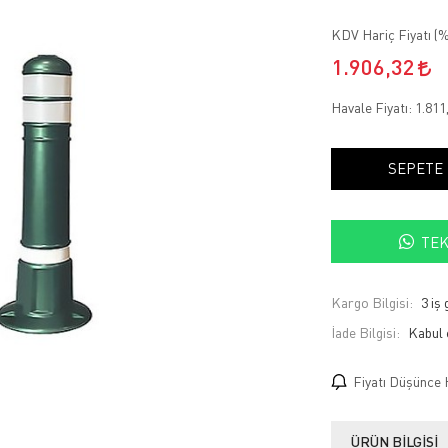
KDV Hariç Fiyatı (
%
1.906,32
Havale Fiyatı:
1.811
SEPETE
TEK
Kargo Bilgisi:
3 iş
İade Bilgisi:
Fiyatı Düşünce 
ÜRÜN BILGISI