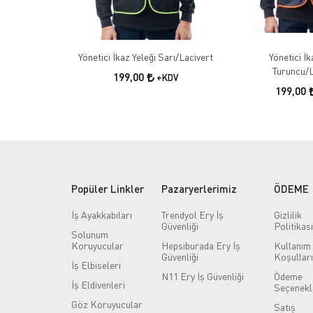
Yönetici İkaz Yeleği Sarı/Lacivert
Yönetici İk
Turuncu/L
199,00
+KDV
199,00
Popüler Linkler
Pazaryerlerimiz
ÖDEME
İş Ayakkabıları
Trendyol Ery İş
Gizlilik
Güvenliği
Politikası
Solunum
Koruyucular
Hepsiburada Ery İş
Kullanım
Güvenliği
Koşulları
İş Elbiseleri
N11 Ery İş Güvenliği
Ödeme
İş Eldivenleri
Seçenekl
Göz Koruyucular
Satış