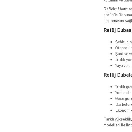
Reflektif bantla
görünürlük sunar
algılamasını sağ
Refüj Dubası
Şehir içi 
Otopark d
Şantiye v
Trafik yö
Yaya ve a
Refüj Dubala
Trafik güv
Yönlendir
Gece gör
Darbelere
Ekonomik
Farklı yükseklik,
modelleri ile iht