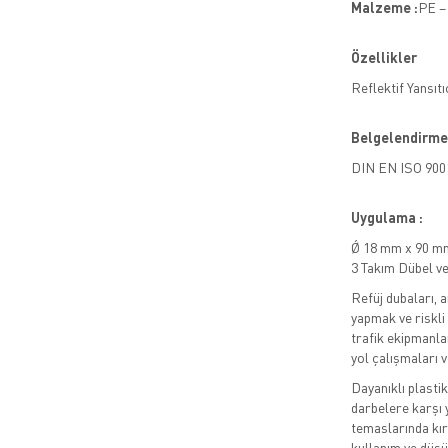
Malzeme :
PE –
Özellikler
Reflektif Yansıt
Belgelendirme
DIN EN ISO 900
Uygulama :
Ǿ 18 mm x 90 mm
3 Takım Dübel ve
Refüj dubaları, a
yapmak ve riskli 
trafik ekipmanlar
yol çalışmaları v
Dayanıklı plasti
darbelere karşı 
temaslarında kır
kullanım ve düşü