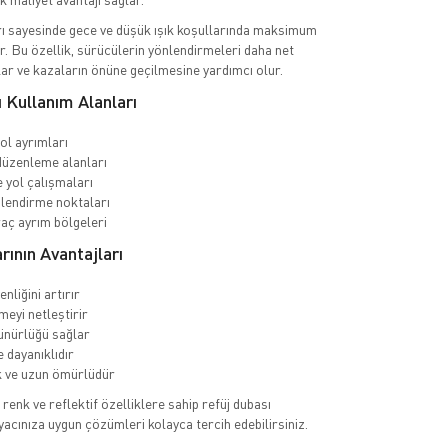
rı sayesinde gece ve düşük ışık koşullarında maksimum
. Bu özellik, sürücülerin yönlendirmeleri daha net
lar ve kazaların önüne geçilmesine yardımcı olur.
 Kullanım Alanları
yol ayrımları
üzenleme alanları
e yol çalışmaları
nlendirme noktaları
raç ayrım bölgeleri
rının Avantajları
enliğini artırır
meyi netleştirir
ünürlüğü sağlar
 dayanıklıdır
 ve uzun ömürlüdür
 renk ve reflektif özelliklere sahip refüj dubası
iyacınıza uygun çözümleri kolayca tercih edebilirsiniz.