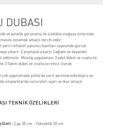
J DUBASI
ntik ve estetik görünümü ile özelikle mağaza önlerinde
tmesini önlemek amaçlı tercih edilir.
 şerit reflektif yansıtıcı bantları sayesinde görsel
iyeye çıkarır. Çarpmalara karşı Sağlam ve dayanıklı
edilmiştir. Montaj uygulaması 3 adet dübel ve cıvata ile
şte 3 Takım dübel ve cıvata ücretsiz olarak
irçok uygulamada yollarda şerit ayrımlarında köprü ve
nde otoparklarda sürücüleri uyarı ve ikaz amaçlı
ASI TEKNİK ÖZELİKLERİ
üleri :
Çap 20 cm - Yükseklik 50 cm
g