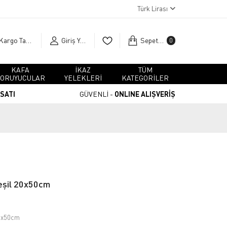
Türk Lirası
Kargo Takip
Giriş Yap
Sepetim
0
KAFA
İKAZ
TÜM
ORUYUCULAR
YELEKLERİ
KATEGORİLER
RSATI
GÜVENLİ -
ONLINE ALIŞVERİŞ
eşil 20x50cm
20x50cm