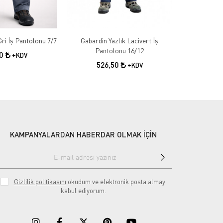
Gabardin Kışlık Gri İş Pantolonu 7/7
Gabardin Yazlık Lacivert İş
Gabardin 
Pantolonu 16/12
50
+KDV
526,50
55
+KDV
KAMPANYALARDAN HABERDAR OLMAK İÇİN
Gizlilik politikasını
okudum ve elektronik posta almayı
kabul ediyorum.