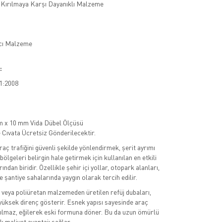
 Kırılmaya Karşı Dayanıklı Malzeme
ıcı Malzeme
:
1:2008
 x 10 mm Vida Dübel Ölçüsü
 Cıvata Ücretsiz Gönderilecektir.
raç trafiğini güvenli şekilde yönlendirmek, şerit ayrımı
bölgeleri belirgin hale getirmek için kullanılan en etkili
ından biridir. Özellikle şehir içi yollar, otopark alanları,
e şantiye sahalarında yaygın olarak tercih edilir.
k veya poliüretan malzemeden üretilen refüj dubaları,
yüksek direnç gösterir. Esnek yapısı sayesinde araç
ılmaz, eğilerek eski formuna döner. Bu da uzun ömürlü
k maliyet avantajı sağlar.