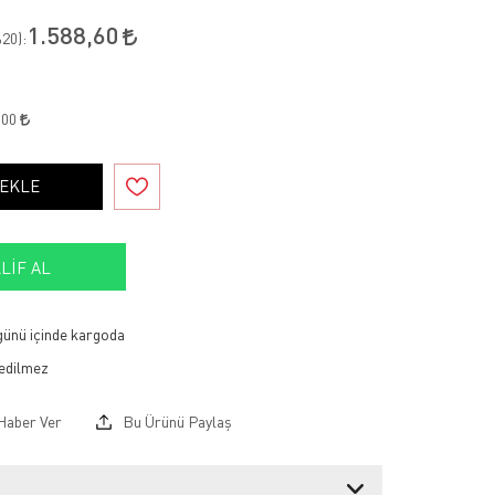
1.588,60
20
):
,00
 EKLE
LIF AL
 günü içinde kargoda
Haber Ver
Bu Ürünü Paylaş