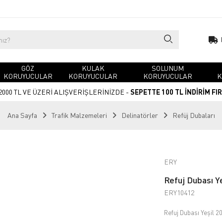
GÖZ
KULAK
SOLUNUM
KORUYUCULAR
KORUYUCULAR
KORUYUCULAR
K
2000 TL VE ÜZERİ ALIŞVERİŞLERİNİZDE -
SEPETTE 100 TL İNDİRİM FI
Ana Sayfa
Trafik Malzemeleri
Delinatörler
Refüj Dubaları
ERY
Refuj Dubası Y
ERY10412
Refuj Dubası Yeşil 