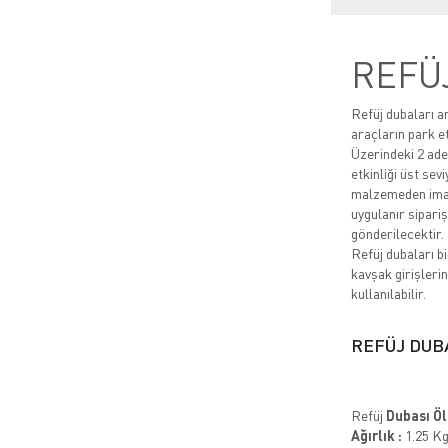
REFÜ
Refüj dubaları a
araçların park e
Üzerindeki 2 adet
etkinliği üst sev
malzemeden imal 
uygulanır sipari
gönderilecektir.
Refüj dubaları b
kavşak girişleri
kullanılabilir.
REFÜJ DUB
Refüj
Dubası Ölç
Ağırlık :
1.25 K