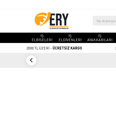
İŞ
İŞ
İŞ
ELBİSELERİ
ELDİVENLERİ
AYAKKABILARI
2000 TL ÜZERİ -
ÜCRETSİZ KARGO