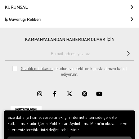
KURUMSAL
İş Güvenliği Rehberi
KAMPANYALARDAN HABERDAR OLMAK İÇİN
Gizlilik politikasını
okudum ve elektronik posta almayı kabul
ediyorum.
Size daha iyi hizmet verebilmek için internet sitemizde çerezler
Download on the
Download on
App Store
Google play
kullanılmaktadır. Çerez Politikaları Aydınlatma Metni’ni okuyabilir ve
dilerseniz tercihlerinizi değiştirebilirsiniz.