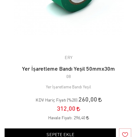
ERY
Yer İşaretleme Bandı Yeşil 50mmx30m
08
Yer İşaretleme Bandı Yeşil
260,00
KDV Hariç Fiyatı (
%20
):
312,00
Havale Fiyatı:
296,40
SEPETE EKLE