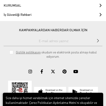
KURUMSAL
İş Güvenliği Rehberi
KAMPANYALARDAN HABERDAR OLMAK İÇİN
Gizlilik politikasını
okudum ve elektronik posta almayı kabul
ediyorum.
Download on the
Download on
App Store
Google play
Size daha iyi hizmet verebilmek için internet sitemizde çerezler
kullanılmaktadır. Çerez Politikaları Aydınlatma Metni’ni okuyabilir ve