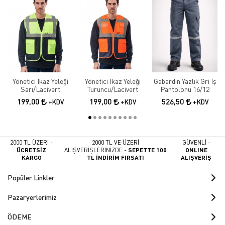
Yönetici İkaz Yeleği
Yönetici İkaz Yeleği
Gabardin Yazlık Gri İş
Sarı/Lacivert
Turuncu/Lacivert
Pantolonu 16/12
199,00
199,00
526,50
+KDV
+KDV
+KDV
2000 TL ÜZERİ -
2000 TL VE ÜZERİ
GÜVENLİ -
ÜCRETSİZ
ALIŞVERİŞLERİNİZDE -
SEPETTE 100
ONLINE
KARGO
TL İNDİRİM FIRSATI
ALIŞVERİŞ
Popüler Linkler
Pazaryerlerimiz
ÖDEME