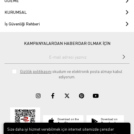
ÖDEME
KURUMSAL
İş Güvenliği Rehberi
KAMPANYALARDAN HABERDAR OLMAK İÇİN
Gizlilik politikasını
okudum ve elektronik posta almayı kabul
ediyorum.
Download on the
Download on
App Store
Google play
Size daha iyi hizmet verebilmek için internet sitemizde çerezler