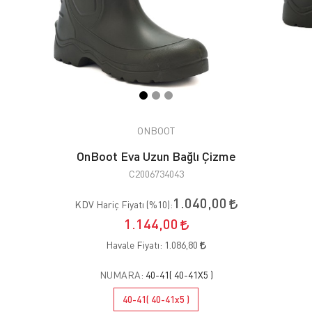
ONBOOT
OnBoot Eva Uzun Bağlı Çizme
C2006734043
1.040,00
KDV Hariç Fiyatı (
%10
):
1.144,00
Havale Fiyatı:
1.086,80
NUMARA:
40-41( 40-41X5 )
40-41( 40-41x5 )