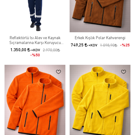
Reflektörlü Isı Alev ve Kaynak
Erkek Kışlık Polar Kahverengi
Sıçramalarına Karşı Koruyucu
749,25
%25
+KDV
1.098,90
Yanmaz Pantolon
1.350,00
+KDV
2.970,00
%50