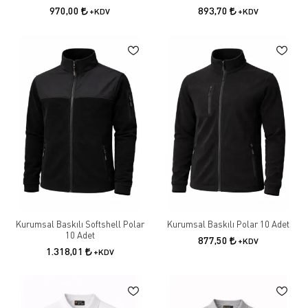
970,00
893,70
+KDV
+KDV
Kurumsal Baskılı Softshell Polar
Kurumsal Baskılı Polar 10 Adet
10 Adet
877,50
+KDV
1.318,01
+KDV