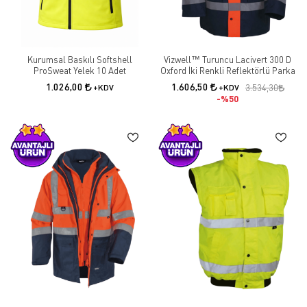
Kurumsal Baskılı Softshell
Vizwell™ Turuncu Lacivert 300 D
ProSweat Yelek 10 Adet
Oxford İki Renkli Reflektörlü Parka
1.026,00
1.606,50
+KDV
+KDV
3.534,30
%50