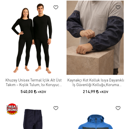
Khuzey Unisex Termal İçlik Alt Üst
Kaynakçı Kot Kolluk Isıya Dayanıklı
Takım – Kışlık Tulum, Isı Koruyucu
İş Güvenliği Kolluğu,Koruma
Spor ve Günlük Kullanım İçin
Kolluk, Unisex Denim İş Kol
540,00
214,99
+KDV
+KDV
Koruyucu