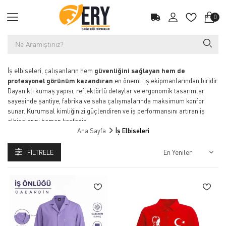
0
İş elbiseleri, çalışanların hem
güvenliğini sağlayan hem de
profesyonel görünüm kazandıran
en önemli iş ekipmanlarından biridir.
Dayanıklı kumaş yapısı, reflektörlü detaylar ve ergonomik tasarımlar
sayesinde şantiye, fabrika ve saha çalışmalarında maksimum konfor
sunar. Kurumsal kimliğinizi güçlendiren ve iş performansını artıran iş
elbiselerini hemen keşfedin.
Ana Sayfa
İş Elbiseleri
Kaliteli İş Elbiseleri: Güvenli ve Konforlu Çalışma Ortamları İçin En
İyi Seçim
FILTRELE
İş elbiseleri, çalışanların güvenliği, konforu ve verimliliği için büyük önem
taşır. Çeşitli sektörlere yönelik iş kıyafetleri, her türlü çalışma koşulunda
maksimum koruma ve rahatlık sunar. Endüstriyel iş kıyafetleri, inşaat
işçileri, fabrika çalışanları, sağlık personeli ve daha pek çok meslek
grubu için özel olarak tasarlanmıştır.
Neden Kaliteli İş Elbiseleri Tercih Edilmeli?