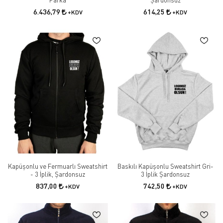
Parka
Şardonsuz
6.436,79
614,25
+KDV
+KDV
Kapüşonlu ve Fermuarlı Sweatshirt
Baskılı Kapüşonlu Sweatshirt Gri-
- 3 İplik, Şardonsuz
3 İplik Şardonsuz
837,00
742,50
+KDV
+KDV