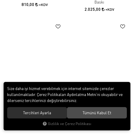
Gömlek - Nakış Baskılı
Mont Kapitoneli (Elyaflı) - Nakış
Baskı
810,00
+KDV
2.025,00
+KDV
Size daha iyi hizmet verebilmek için internet sitemizde çerezler
kullanılmaktadır. Çerez Politikaları Aydınlatma Metni’ni okuyabilir ve
dilerseniz tercihlerinizi değiştirebilirsiniz.
Tercihleri Ayarla
Tümünü Kabul Et
Softshell Mont
Reflektörlü İkaz Yeleği Baskılı
Gizlilik ve Çerez Politikası
4.475,25
80,00
+KDV
+KDV