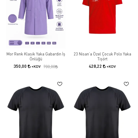
Güvenlik:
İş elbiseleri, çalışanların olası iş kazalarından
korunmasını sağlar. Yüksek görünürlüklü yelekler, yangına
dayanıklı giysiler ve çelik burunlu iş ayakkabıları gibi koruyucu
donanımlar, güvenliği artırır.
Konfor:
Nefes alabilen, esnek ve dayanıklı malzemelerden
üretilen iş elbiseleri, çalışanların gün boyu rahat etmesini sağlar.
Dayanıklılık:
Kaliteli iş elbiseleri, zorlu çalışma koşullarına karşı
uzun süre dayanıklıdır, bu da işletmeler için uzun vadede maliyet
tasarrufu sağlar.
Mor Renk Klasik Yaka Gabardin İş
23 Nisan’a Özel Çocuk Polo Yaka
Önlüğü
Tişört
İş Elbiseleri Çeşitlerimiz
350,00
428,22
+KDV
700,00
+KDV
İş Tulumu:
İnşaat ve endüstriyel sektörler için ideal olan
dayanıklı ve koruyucu iş tulumları.
Reflektörlü Ceketler:
Gece ve düşük ışık koşullarında çalışanlar
için yüksek görünürlük sağlayan reflektörlü ceketler.
Koruyucu Eldivenler:
Kimyasal, mekanik ve termal risklere karşı
koruma sağlayan çeşitli iş eldivenleri.
Güvenlik Ayakkabıları:
Çelik burunlu ve kaymaz tabanlı iş
ayakkabıları ile maksimum ayak koruması.
İş elbiselerimiz, her türlü çalışma ortamında çalışanların ihtiyaçlarını
karşılamak üzere tasarlanmıştır.
Uygun fiyatlı, kaliteli ve dayanıklı iş
elbiseleri
arıyorsanız, siz de ürünlerimizi keşfedin. Daha fazla bilgi için