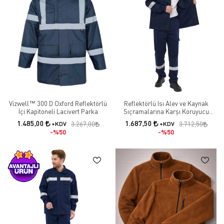
Vizwell™ 300 D Oxford Reflektörlü
Reflektörlü Isı Alev ve Kaynak
İçi Kapitoneli Lacivert Parka
Sıçramalarına Karşı Koruyucu
Yanmaz Ceket
1.485,00
1.687,50
+KDV
3.267,00
+KDV
3.712,50
%50
%50