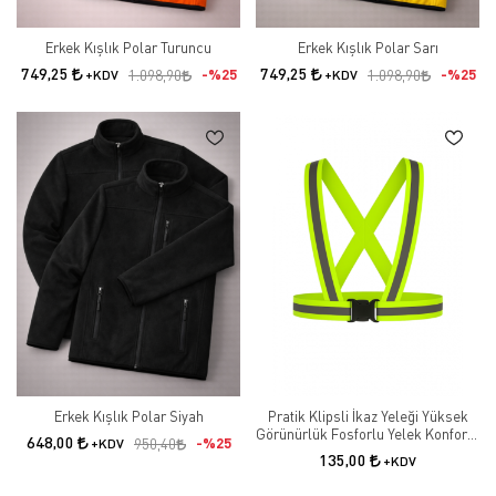
Erkek Kışlık Polar Turuncu
Erkek Kışlık Polar Sarı
749,25
749,25
%25
%25
+KDV
1.098,90
+KDV
1.098,90
Erkek Kışlık Polar Siyah
Pratik Klipsli İkaz Yeleği Yüksek
Görünürlük Fosforlu Yelek Konforlu
648,00
%25
+KDV
950,40
Kullanım
135,00
+KDV