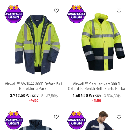
Vizwell™ VWJK44 300D Oxford 5+1
Vizwell™ Sarı Lacivert 300 D
Reflektörlü Parka
Oxford İki Renkli Reflektörlü Parka
3.712,50
1.606,50
+KDV
8.167,50
+KDV
3.534,30
%50
%50