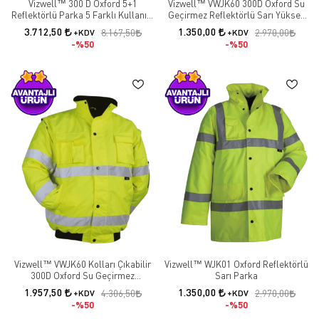
Vizwell™ 300 D Oxford 5+1
Vizwell™ VWJK60 300D Oxford Su
Reflektörlü Parka 5 Farklı Kullanım
Geçirmez Reflektörlü Sarı Yüksek
Modeli / Turuncu
Görünürlük Yelek
3.712,50
1.350,00
+KDV
8.167,50
+KDV
2.970,00
%50
%50
Vizwell™ VWJK60 Kolları Çıkabilir
Vizwell™ WJK01 Oxford Reflektörlü
300D Oxford Su Geçirmez
Sarı Parka
Reflektörlü Sarı Yüksek
1.957,50
1.350,00
+KDV
4.306,50
+KDV
2.970,00
Görünürlük Pilot Mont
%50
%50