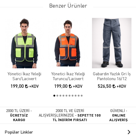
Benzer Ürünler
Yönetici İkaz Yeleği
Yönetici İkaz Yeleği
Gabardin Yazlık Gri İş
Sarı/Lacivert
Turuncu/Lacivert
Pantolonu 16/12
199,00
199,00
526,50
+KDV
+KDV
+KDV
2000 TL ÜZERİ -
2000 TL VE ÜZERİ
GÜVENLİ -
ÜCRETSİZ
ALIŞVERİŞLERİNİZDE -
SEPETTE 100
ONLINE
KARGO
TL İNDİRİM FIRSATI
ALIŞVERİŞ
Popüler Linkler