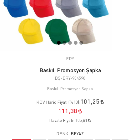
ERY
Baskılı Promosyon Şapka
BŞ-ERY-904590
Baskılı Promosyon Şapka
101,25
KDV Hariç Fiyatı (
%10
):
111,38
Havale Fiyatı:
105,81
RENK:
BEYAZ