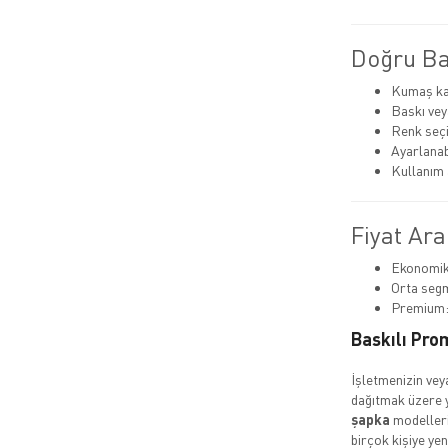
Doğru Bas
Kumaş kal
Baskı vey
Renk seç
Ayarlanabi
Kullanım
Fiyat Ara
Ekonomik:
Orta segm
Premium:
Baskılı Pro
İşletmenizin vey
dağıtmak üzere 
şapka
modelleri 
birçok kişiye yen