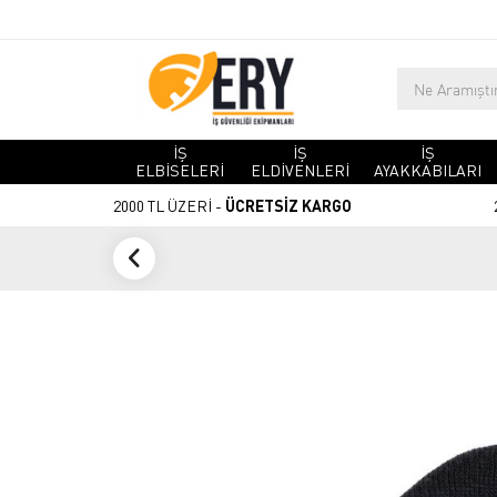
İŞ
İŞ
İŞ
ELBİSELERİ
ELDİVENLERİ
AYAKKABILARI
2000 TL ÜZERİ -
ÜCRETSİZ KARGO