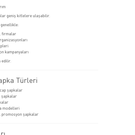
rım
r geniş kitlelere ulaşabilir.
genellikle:
 firmalar
organizasyonları
pleri
n kampanyaları
edilir.
apka Türleri
cap şapkalar
 şapkalar
kalar
a modelleri
 promosyon şapkalar
rı