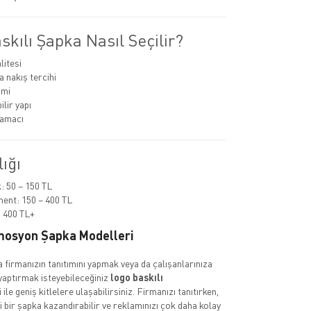
kılı Şapka Nasıl Seçilir?
itesi
a nakış tercihi
imi
lir yapı
 amacı
lığı
 50 – 150 TL
ent: 150 – 400 TL
 400 TL+
mosyon Şapka Modelleri
a firmanızın tanıtımını yapmak veya da çalışanlarınıza
yaptırmak isteyebileceğiniz
logo baskılı
ile geniş kitlelere ulaşabilirsiniz. Firmanızı tanıtırken,
i bir şapka kazandırabilir ve reklamınızı çok daha kolay