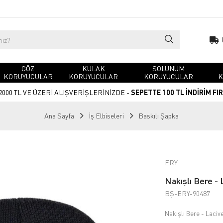
GÖZ
KULAK
SOLUNUM
KORUYUCULAR
KORUYUCULAR
KORUYUCULAR
K
2000 TL VE ÜZERİ ALIŞVERİŞLERİNİZDE -
SEPETTE 100 TL İNDİRİM FI
Ana Sayfa
İş Elbiseleri
Baskılı Şapka
ERY
Nakışlı Bere - 
BŞ-ERY-90487
Nakışlı Bere - Lacive