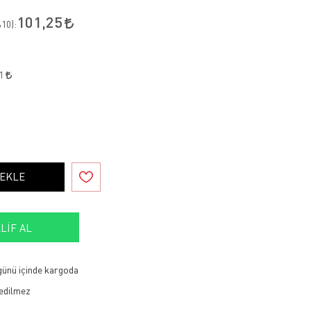
101,25
10
):
81
 EKLE
LIF AL
 günü içinde kargoda