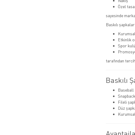
Nakış
Özel tasa
sayesinde markala
Baskılı şapkalar 
Kurumsal
Etkinlik 
Spor kulü
Promosyo
tarafından tercih 
Baskılı Ş
Baseball 
Snapback
Fileli şap
Düz şapk
Kurumsal
Avantajla