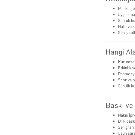
Marka gö
Uygun mal
Günlük ku
Hafif ve 
Geniş kul
Hangi Ala
Kurumsal
Etkinlik 
Promosyo
Spor ve 
Günlük ku
Baskı ve
Nakış (p
DTF bask
Serigrafi
Uzun süre