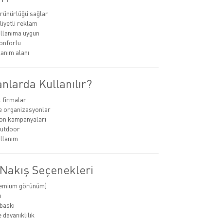
rünürlüğü sağlar
iyetli reklam
llanıma uygun
konforlu
lanım alanı
nlarda Kullanılır?
 firmalar
ve organizasyonlar
n kampanyaları
outdoor
llanım
 Nakış Seçenekleri
remium görünüm)
ı
 baskı
 dayanıklılık