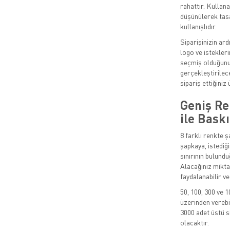
rahattır. Kullana
düşünülerek tasa
kullanışlıdır.
Siparişinizin ard
logo ve istekleri
seçmiş olduğunuz
gerçekleştirilec
sipariş ettiğiniz 
Geniş Re
ile Baskı
8 farklı renkte ş
şapkaya, istediği
sınırının bulundu
Alacağınız mikta
faydalanabilir v
50, 100, 300 ve 1
üzerinden verebil
3000 adet üstü si
olacaktır.