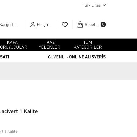
Türk Lirası
Kargo Takip
Giriş Yap
Sepetim
0
KAFA
İKAZ
TÜM
ORUYUCULAR
YELEKLERİ
KATEGORİLER
RSATI
GÜVENLİ -
ONLINE ALIŞVERİŞ
Lacivert 1.Kalite
rt 1.Kalite