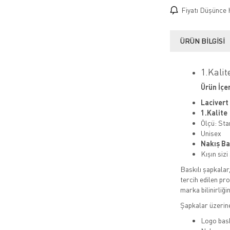
Fiyatı Düşünce 
ÜRÜN BILGISI
1.Kalit
Ürün İçer
Lacivert
1.Kalite
Ölçü: Sta
Unisex
Nakış Ba
Kışın sizi
Baskılı şapkalar
tercih edilen pro
marka bilinirliğin
Şapkalar üzerin
Logo bas