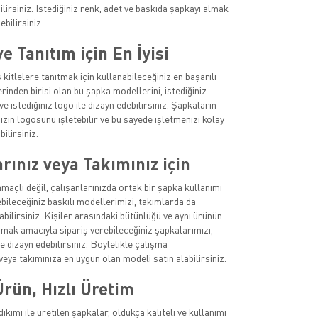
ilirsiniz. İstediğiniz renk, adet ve baskıda şapkayı almak
ebilirsiniz.
 Tanıtım için En İyisi
 kitlelere tanıtmak için kullanabileceğiniz en başarılı
inden birisi olan bu şapka modellerini, istediğiniz
ve istediğiniz logo ile dizayn edebilirsiniz. Şapkaların
izin logosunu işletebilir ve bu sayede işletmenizi kolay
bilirsiniz.
rınız veya Takımınız için
açlı değil, çalışanlarınızda ortak bir şapka kullanımı
ebileceğiniz baskılı modellerimizi, takımlarda da
abilirsiniz. Kişiler arasındaki bütünlüğü ve aynı ürünün
amak amacıyla sipariş verebileceğiniz şapkalarımızı,
de dizayn edebilirsiniz. Böylelikle çalışma
eya takımınıza en uygun olan modeli satın alabilirsiniz.
Ürün, Hızlı Üretim
dikimi ile üretilen şapkalar, oldukça kaliteli ve kullanımı