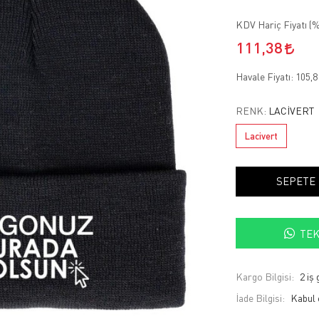
KDV Hariç Fiyatı (
%
111,38
Havale Fiyatı:
105,
RENK:
LACIVERT
Lacivert
SEPETE
TEK
Kargo Bilgisi:
2 iş
İade Bilgisi: