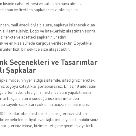
n kişinin rahat etmesi ve kafasının hava alması
rlanan ve üretilen şapkalarımız, oldukça da
ından, mail aracılığıyla bizlere, şapkaya işlenecek olan
nizi iletmelisiniz. Logo ve istekleriniz ulaştıktan sonra
 renkte ve adetteki şapkanın üretimi
ek ve en kısa sürede kargoya verilecektir. Böylelikle
ürünler hızlı bir şekilde size ulaşacaktır.
nk Seçenekleri ve Tasarımlar
lı Şapkalar
apka modelinin yer aldığı sistemde, istediğiniz renkteki
niz logoyu kolaylıkla işletebilirsiniz. En az 10 adet alım
ğu sitemizde, istediğiniz miktarda alım yapabilirsiniz.
r arttıkça, sizlere sunduğumuz indirimlerden
e bu sayede şapkaları çok daha ucuza edinebilirsiniz.
000'e kadar olan miktardaki siparişlerinizi sistem
ir ve belirlenen fiyat avantajlarından yararlanabilirsiniz.
parişleriniz içinse, bizimle iletişime geçmeniz yeterli