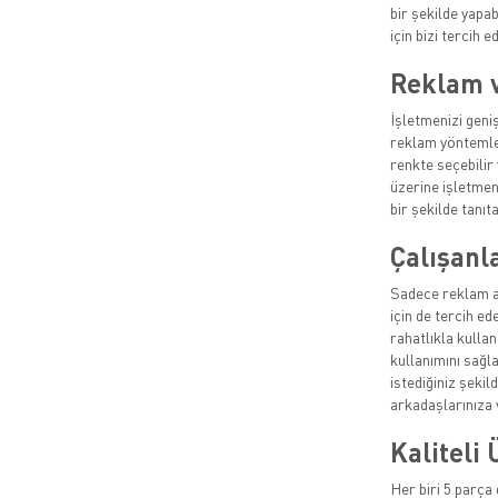
bir şekilde yapab
için bizi tercih ed
Reklam ve
İşletmenizi geniş
reklam yöntemler
renkte seçebilir 
üzerine işletmen
bir şekilde tanıta
Çalışanla
Sadece reklam am
için de tercih ed
rahatlıkla kullan
kullanımını sağl
istediğiniz şekil
arkadaşlarınıza v
Kaliteli 
Her biri 5 parça 