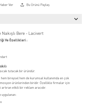
Haber Ver
Bu Ürünü Paylaş
e Nakışlı Bere - Lacivert
iği Ve Özellikleri :
ndart
skılı
 sıcak tutacak bir üründür.
, hem bireysel hem de kurumsal kullanımda en çok
mosyon ürünlerinden biridir. Özellikle firmalar için
i artıran etkili bir reklam aracıdır.
e uygulanan:
kı