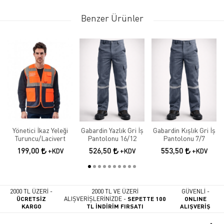
Benzer Ürünler
Yönetici İkaz Yeleği
Gabardin Yazlık Gri İş
Gabardin Kışlık Gri İş
Turuncu/Lacivert
Pantolonu 16/12
Pantolonu 7/7
199,00
526,50
553,50
+KDV
+KDV
+KDV
2000 TL ÜZERİ -
2000 TL VE ÜZERİ
GÜVENLİ -
ÜCRETSİZ
ALIŞVERİŞLERİNİZDE -
SEPETTE 100
ONLINE
KARGO
TL İNDİRİM FIRSATI
ALIŞVERİŞ