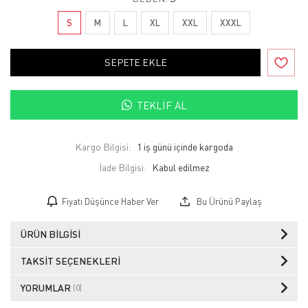
S
M
L
XL
XXL
XXXL
SEPETE EKLE
TEKLIF AL
Kargo Bilgisi:
1 iş günü içinde kargoda
İade Bilgisi:
Fiyatı Düşünce Haber Ver
Bu Ürünü Paylaş
ÜRÜN BILGISI
TAKSIT SEÇENEKLERI
YORUMLAR
(0)