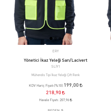
ERY
Yönetici İkaz Yeleği Sarı/Lacivert
SLİY1
Mühendis Tipi İkaz Yeleği Çift Renk
199,00
KDV Hariç Fiyatı (
%10
):
218,90
Havale Fiyatı:
207,96
BEDEN:
S