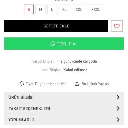
S
M
L
XL
XXL
XXXL
SEPETE EKLE
TEKLIF AL
Kargo Bilgisi:
1 iş günü içinde kargoda
İade Bilgisi:
Fiyatı Düşünce Haber Ver
Bu Ürünü Paylaş
ÜRÜN BILGISI
TAKSIT SEÇENEKLERI
YORUMLAR
(0)