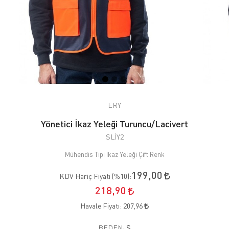
ERY
Yönetici İkaz Yeleği Turuncu/Lacivert
SLİY2
Mühendis Tipi İkaz Yeleği Çift Renk
199,00
KDV Hariç Fiyatı (
%10
):
218,90
Havale Fiyatı:
207,96
BEDEN:
S