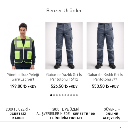
Benzer Ürünler
Yönetici İkaz Yeleği
Gabardin Yazlık Gri İş
Gabardin Kışlık Gri İş
Sarı/Lacivert
Pantolonu 16/12
Pantolonu 7/7
199,00
526,50
553,50
+KDV
+KDV
+KDV
2000 TL ÜZERİ -
2000 TL VE ÜZERİ
GÜVENLİ -
ÜCRETSİZ
ALIŞVERİŞLERİNİZDE -
SEPETTE 100
ONLINE
KARGO
TL İNDİRİM FIRSATI
ALIŞVERİŞ