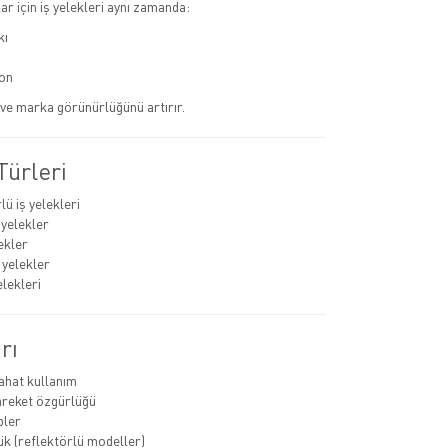
r için iş yelekleri aynı zamanda:
kı
on
r ve marka görünürlüğünü artırır.
Türleri
ü iş yelekleri
 yelekler
ekler
 yelekler
elekleri
rı
rahat kullanım
areket özgürlüğü
pler
k (reflektörlü modeller)