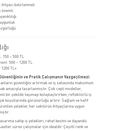
ihtiyacı belirlenmeli
ı önemli
anıklılığı
uygunluk
özgürlüğü
lığı
 150 – 500 TL
ent: 500 – 1200 TL
 1200 TL+
ş Güvenliğinin ve Pratik Çalışmanın Vazgeçilmezi
lışanların güvenliğini artırmak ve iş sahasında maksimum
mak amacıyla tasarlanmıştır. Çok cepli modeller,
li bir şekilde taşımayı kolaylaştırırken, reflektörlü iş
şık koşullarında görünürlüğü artırır. Sağlam ve hafif
etilen yelekler, her sektörün ihtiyaçlarına uygun
ıştır.
asarıma sahip iş yelekleri, rahat kesimi ve dayanıklı
atler süren çalışmalar için idealdir. Çeşitli renk ve