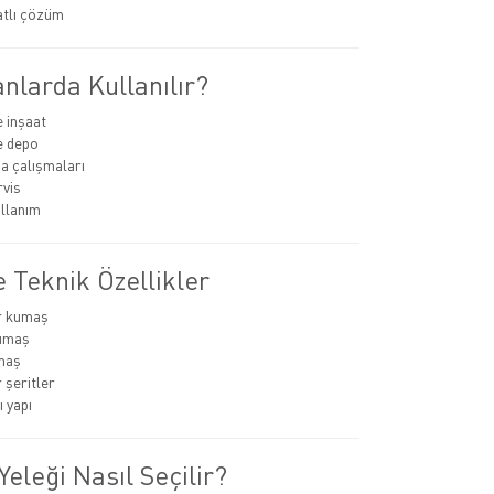
atlı çözüm
nlarda Kullanılır?
e inşaat
ve depo
ha çalışmaları
rvis
llanım
 Teknik Özellikler
r kumaş
umaş
maş
 şeritler
 yapı
Yeleği Nasıl Seçilir?