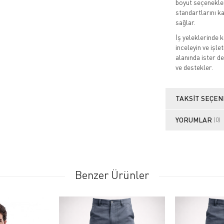
boyut seçenekler
standartlarını k
sağlar.
İş yeleklerinde k
inceleyin ve işle
alanında ister de
ve destekler.
TAKSIT SEÇEN
YORUMLAR
(0)
Benzer Ürünler