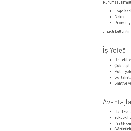
Kurumsal firmala
Logo bas
Nakış
Promosy
amaçlı kullanılı
İş Yeleği 
Reflektörl
Çok cepli
Polar yel
Softshell
Şantiye y
Avantajla
Hafif ve 
Yüksek h
Pratik ce
Görünürlü