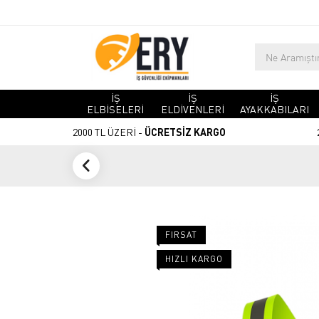
İŞ
İŞ
İŞ
ELBİSELERİ
ELDİVENLERİ
AYAKKABILARI
2000 TL ÜZERİ -
ÜCRETSİZ KARGO
FIRSAT
HIZLI KARGO