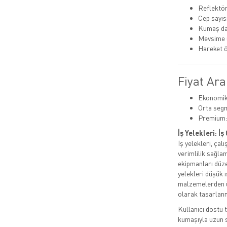
Reflektör 
Cep sayıs
Kumaş day
Mevsime 
Hareket 
Fiyat Ara
Ekonomik:
Orta segm
Premium:
İş Yelekleri: İ
İş yelekleri, ça
verimlilik sağla
ekipmanları düzen
yelekleri düşük ı
malzemelerden ür
olarak tasarlanm
Kullanıcı dostu t
kumaşıyla uzun sa