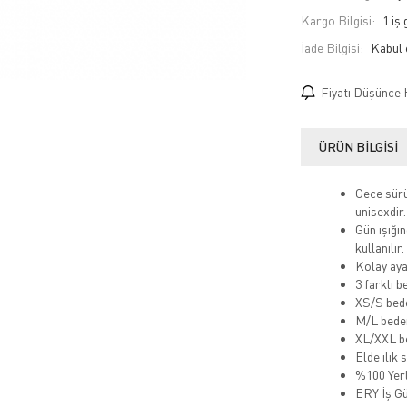
Kargo Bilgisi:
1 iş
İade Bilgisi:
Fiyatı Düşünce 
ÜRÜN BILGISI
Gece sürüş
unisexdir.
Gün ışığın
kullanılır.
Kolay ayar
3 farklı b
XS/S bede
M/L beden
XL/XXL be
Elde ılık s
%100 Yerl
ERY İş Gü