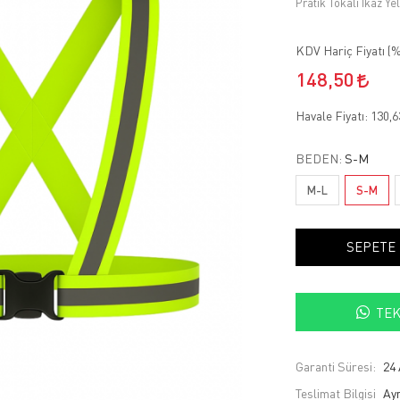
Pratik Tokalı İkaz Y
KDV Hariç Fiyatı (
%
148,50
Havale Fiyatı:
130,
BEDEN:
S-M
M-L
S-M
SEPETE
TEK
Garanti Süresi:
24 
Teslimat Bilgisi
Ayn