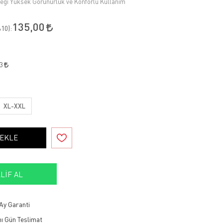
eleği Yüksek Görünürlük ve Konforlu Kullanım
135,00
10
):
63
XL-XXL
 EKLE
LIF AL
Ay Garanti
ı Gün Teslimat