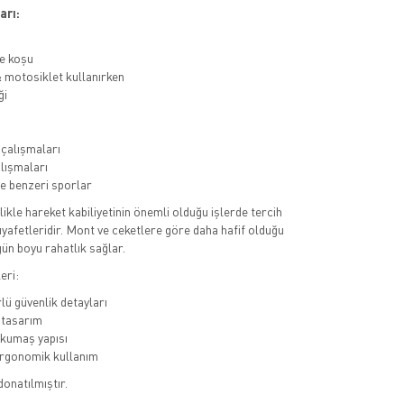
arı:
e koşu
& motosiklet kullanırken
ği
 çalışmaları
alışmaları
ve benzeri sporlar
llikle hareket kabiliyetinin önemli olduğu işlerde tercih
kıyafetleridir. Mont ve ceketlere göre daha hafif olduğu
gün boyu rahatlık sağlar.
eri:
lü güvenlik detayları
 tasarım
 kumaş yapısı
ergonomik kullanım
donatılmıştır.