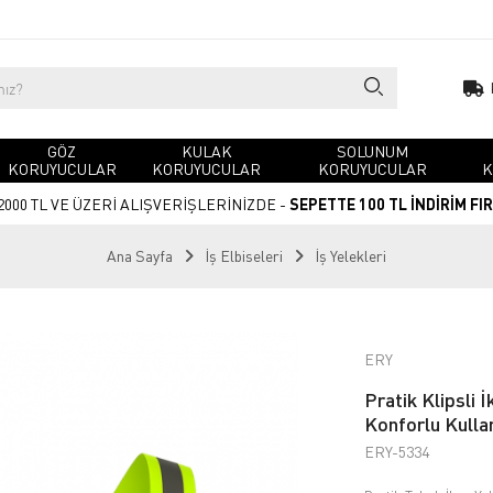
GÖZ
KULAK
SOLUNUM
KORUYUCULAR
KORUYUCULAR
KORUYUCULAR
K
2000 TL VE ÜZERİ ALIŞVERİŞLERİNİZDE -
SEPETTE 100 TL İNDİRİM FI
Ana Sayfa
İş Elbiseleri
İş Yelekleri
ERY
Pratik Klipsli 
Konforlu Kulla
ERY-5334