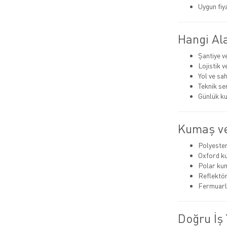
Uygun fiy
Hangi Ala
Şantiye v
Lojistik 
Yol ve sa
Teknik se
Günlük ku
Kumaş ve
Polyeste
Oxford k
Polar ku
Reflektör
Fermuarlı
Doğru İş 