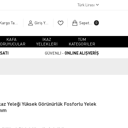
Türk Lirası
Kargo Takip
Giriş Yap
Sepetim
0
KAFA
İKAZ
TÜM
ORUYUCULAR
YELEKLERİ
KATEGORİLER
RSATI
GÜVENLİ -
ONLINE ALIŞVERİŞ
İkaz Yeleği Yüksek Görünürlük Fosforlu Yelek
nım