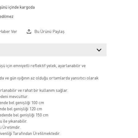
 günü içinde kargoda
Haber Ver
Bu Ürünü Paylaş
ü için emniyetli reflektif yelek, ayarlanabilir ve
da ve gün ışığının az olduğu ortamlarda yansıtıcı olarak
lanabilir ve rahat bir kullanım sağlar.
edeni mevcuttur.
nde bel genişliği 100 cm
de bel genişliği 120 cm
dende bel genişliği 150 cm
u ile yıkanabilir.
i Üretimdir.
venliği Tarafından Üretilmektedir.