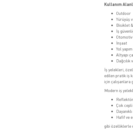
Kullanım Alanl
Outdoor
Yürüyüş v
Bisiklet 
İş güvenli
Otomotiv
İnşaat
Yol yapım
Altyapı ç
Dağcılık 
İş yelekleri, öze
edilen pratik iş 
için çalışanlara 
Modern iş yelekl
Reflektör
Çok cepli
Dayanıklı
Hafif ve 
gibi özelliklerle 