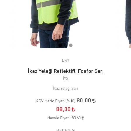
ERY
İkaz Yeleği Reflektifli Fosfor Sarı
İY2
İkaz Yeleği Sarı
80,00
KDV Hariç Fiyatı (
%10
):
88,00
Havale Fiyatı:
83,60
BEDEN:
S