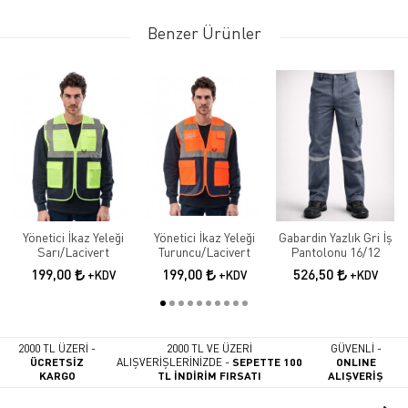
Benzer Ürünler
Yönetici İkaz Yeleği
Yönetici İkaz Yeleği
Gabardin Yazlık Gri İş
Sarı/Lacivert
Turuncu/Lacivert
Pantolonu 16/12
199,00
199,00
526,50
+KDV
+KDV
+KDV
2000 TL ÜZERİ -
2000 TL VE ÜZERİ
GÜVENLİ -
ÜCRETSİZ
ALIŞVERİŞLERİNİZDE -
SEPETTE 100
ONLINE
KARGO
TL İNDİRİM FIRSATI
ALIŞVERİŞ