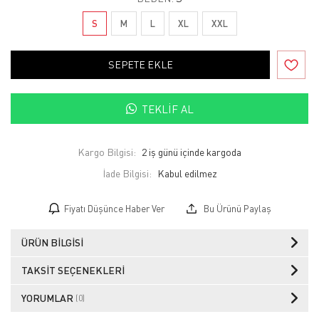
S
M
L
XL
XXL
SEPETE EKLE
TEKLIF AL
Kargo Bilgisi:
2 iş günü içinde kargoda
İade Bilgisi:
Fiyatı Düşünce Haber Ver
Bu Ürünü Paylaş
ÜRÜN BILGISI
TAKSIT SEÇENEKLERI
YORUMLAR
(0)